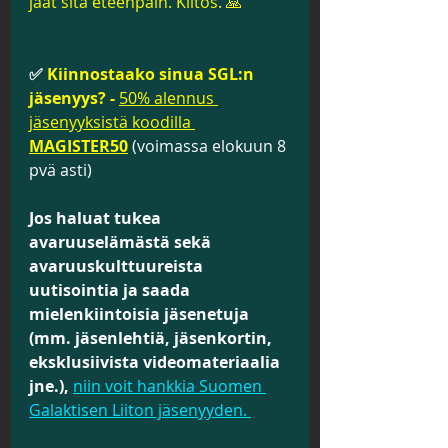
jaat sitä eteenpäin. Kiitos. 🙏
✅ 
Kiinnostaako sinua SGL:n 
jäsenyys? -
50% alennus 
jäsenyyksistä koodilla 
MAGISTER50
 (voimassa elokuun 8 
pvä asti)
Jos haluat tukea 
avaruuselämästä sekä 
avaruuskulttuureista 
uutisointia ja saada 
mielenkiintoisia jäsenetuja 
(mm. jäsenlehtiä, jäsenkortin, 
eksklusiivista videomateriaalia 
jne.), 
niin voit hankkia Suomen 
Galaktisen Liiton jäsenyyden. 