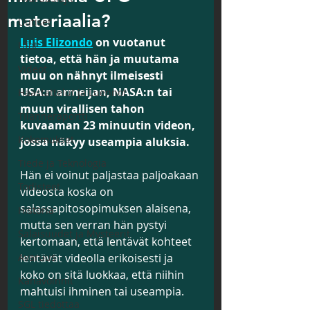
materiaalia?
Uutiset
Luis Elizondo
 on vuotanut 
Ufot
tietoa, että hän ja muutama 
Videot
muu on nähnyt ilmeisesti 
USA:n armeijan, NASA:n tai 
Haastattelut ja Luennot
muun virallisen tahon 
Tilanneraportti
kuvaaman 23 minuutin videon, 
Kokemukset
jossa näkyy useampia aluksia.
Tiede ja Teknologia
Hän ei voinut paljastaa paljoakaan 
Todisteet
videosta koska on 
salassapitosopimuksen alaisena, 
Historia
mutta sen verran hän pystyi 
Salaisuudet ja Mysteerit
kertomaan, että lentävät kohteet 
Avaruus
lentävät videolla erikoisesti ja 
koko on sitä luokkaa, että niihin 
Kanavoinnit
mahtuisi ihminen tai useampia.
SGL tiedottaa