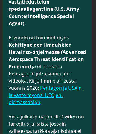
vastatiedustelun 
speciaaliagenttina (
U.S. Army 
Counterintelligence Special 
Agent)
.
Elizondo on toiminut myös 
Kehittyneiden Ilmauhkien 
Havainto-ohjelmassa (
Advanced 
Aerospace Threat Identification 
Program)
 ja ollut osana 
Pentagonin julkaisemia ufo-
videoita. Kirjoitimme aiheesta 
vuonna 2020: 
Pentagon ja USA:n 
laivasto myönsi UFOjen 
olemassaolon
.
Vielä julkaisematon UFO-video on 
tarkoitus julkaista jossain 
vaiheessa, tarkkaa ajankohtaa ei 