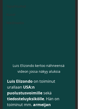
Tapahtumat
Kuvat
Meditaatio
Luis Elizondo kertoo nähneensä 
videon jossa näkyy aluksia
Luis Elizondo
 on toiminut 
urallaan 
USA:n 
puolustusvoimille
 sekä 
tiedosteluyksikölle
. Hän on 
toiminut mm. 
armeijan 