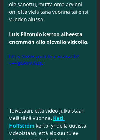
ole sanottu, mutta oma arvioni 
on, että vielä tänä vuonna tai ensi 
vuoden alussa.
Luis Elizondo kertoo aiheesta 
enemmän alla olevalla videolla
.
https://www.youtube.com/watch?
v=WgKAsnURpjE
Toivotaan, että video julkaistaan 
vielä tänä vuonna. 
Kati 
Hoffström
 kertoi yhdellä uusista 
videoistaan, että elokuu tulee 