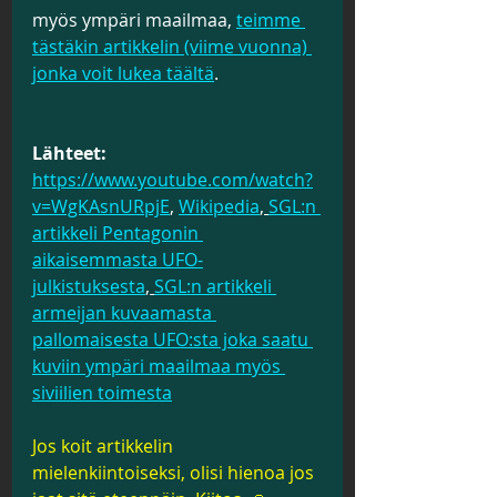
myös ympäri maailmaa, 
teimme 
tästäkin artikkelin (viime vuonna) 
jonka voit lukea täältä
.
Lähteet:
https://www.youtube.com/watch?
v=WgKAsnURpjE
, 
Wikipedia
, 
SGL:n 
artikkeli Pentagonin 
aikaisemmasta UFO-
julkistuksesta
, 
SGL:n artikkeli 
armeijan kuvaamasta 
pallomaisesta UFO:sta joka saatu 
kuviin ympäri maailmaa myös 
siviilien toimesta
Jos koit artikkelin 
mielenkiintoiseksi, olisi hienoa jos 