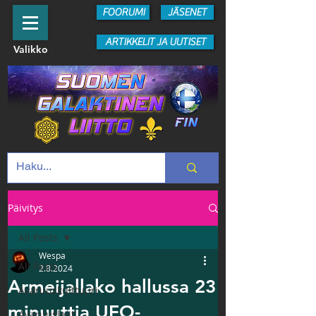
FOORUMI
JÄSENET
ARTIKKELIT JA UUTISET
Valikko
Päivitys
All Posts
Wespa
All Posts
2.8.2024
Armeijallako hallussa 23
Avaruuskulttuuri
minuuttia UFO-
Avaruuslajit