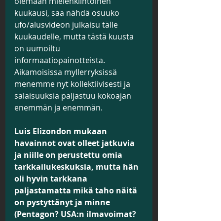
olemaan mielenkiintoinen 
kuukausi, saa nähdä osuuko 
ufo/alusvideon julkaisu tälle 
kuukaudelle, mutta tästä kuusta 
on uumoiltu 
informaatiopainotteista. 
Aikamoisissa myllerryksissä 
menemme nyt kollektiivisesti ja 
salaisuuksia paljastuu kokoajan 
enemmän ja enemmän.
Luis Elizondon mukaan 
havainnot ovat olleet jatkuvia 
ja niille on perustettu omia 
tarkkailukeskuksia, mutta hän 
oli hyvin tarkkana 
paljastamatta mikä taho näitä 
on pystyttänyt ja minne 
(Pentagon? USA:n ilmavoimat? 