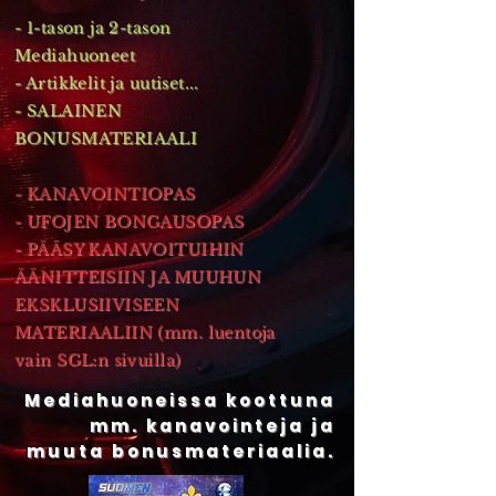
- 1-tason ja 2-tason
Mediahuoneet
- Artikkelit ja uutiset...
- SALAINEN
BONUSMATERIAALI
- KANAVOINTIOPAS
- UFOJEN BONGAUSOPAS
- PÄÄSY KANAVOITUIHIN
ÄÄNITTEISIIN JA MUUHUN
EKSKLUSIIVISEEN
MATERIAALIIN (mm. luentoja
vain SGL:n sivuilla)
Mediahuoneissa koottuna
mm. kanavointeja ja
muuta bonusmateriaalia.