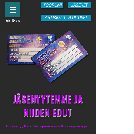
FOORUMI
JÄSENET
ARTIKKELIT JA UUTISET
Valikko
JÄSENYYTEMME JA
NIIDEN EDUT
Ei jäsenyyttä - Perusjäsenyys - Kunniajäsenyys