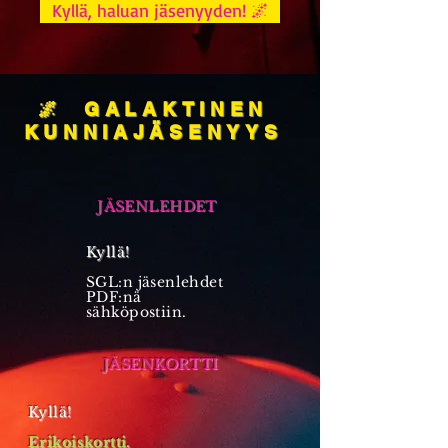
Kyllä, haluan jäsenyyden! 🌌
🌌 GALAKTINEN
KUNNIAJÄSENYYS
JÄSENLEHDET
Kyllä!
SGL:n jäsenlehdet
PDF:nä
sähköpostiin.
JÄSENKORTTI
Kyllä!
Erikoiskortti.