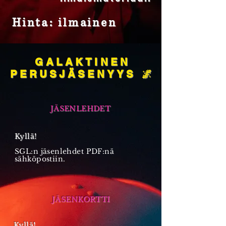
Hinta: ilmainen
GALAKTINEN
PERUSJÄSENYYS 🌌
JÄSENLEHDET
Kyllä!
SGL:n jäsenlehdet PDF:nä
sähköpostiin.
JÄSENKORTTI
Kyllä!