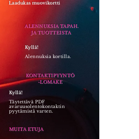
Laadukas muovikortti
ALENNUKSIA TAPAH.
JA TUOTTEISTA
Kyllä!
Alennuksia kortilla.
KONTAKTIPYYNTÖ
-LOMAKE
Kyllä!
Täytettävä PDF
avaruusolentokontaktin
pyytämistä varten.
MUITA ETUJA