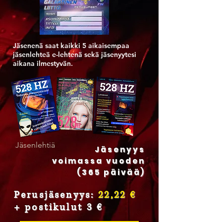
Jäsenenä saat kaikki 5 aikaisempaa
jäsenlehteä e-lehtenä sekä jäsenyytesi
aikana ilmestyvän.
Jäsenlehtiä
Jäsenyys
voimassa vuoden
(365 päivää)
Perusjäsenyys:
22,22 €
+ postikulut 3 €