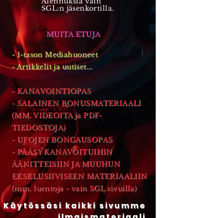
Alennuksia vain
SGL:n jäsenkortilla.
MUITA ETUJA
- 1-tason Mediahuoneet
- Artikkelit ja uutiset...
- KANAVOINTIOPAS
- SALAINEN BONUSMATERIAALI
(MM. VIDEOITA ja PDF-
TIEDOSTOJA)
- UFOJEN BONGAUSOPAS
- PÄÄSY KANAVOITUIHIN
ÄÄNITTEISIIN JA MUUHUN
EKSKLUSIIVISEEN MATERIAALIIN
(mm. luentoja - vain SGL sivuilla)
Käytössäsi kaikki sivumme
ilmaismateriaali