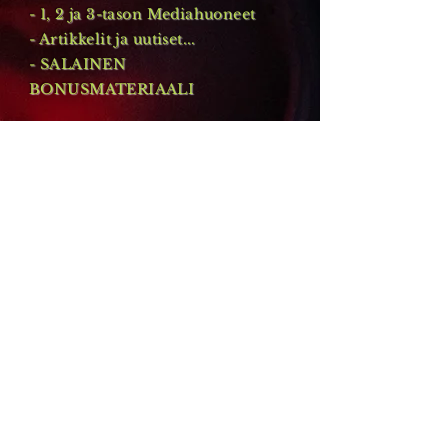
- 1, 2 ja 3-tason Mediahuoneet
- Artikkelit ja uutiset...
- SALAINEN
BONUSMATERIAALI
- KANAVOINTIOPAS
- UFOJEN BONGAUSOPAS
- PÄÄSY KANAVOITUIHIN
ÄÄNITTEISIIN JA MUUHUN
EKSKLUSIIVISEEN
MATERIAALIIN (mm.
luentoja - vain SGL:n
sivuilla)
Kanavointioppaan avulla
opit kanavoinnin salat ja
ufobongausopas opastaa
sinua ufojen