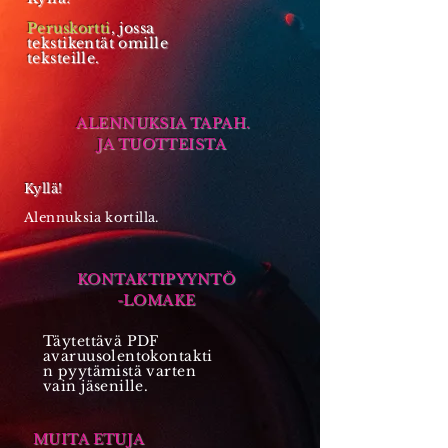
Peruskortti
, jossa
tekstikentät omille
teksteille.
ALENNUKSIA TAPAH.
JA TUOTTEISTA
Kyllä!
Alennuksia kortilla.
KONTAKTIPYYNTÖ
-LOMAKE
Täytettävä PDF
avaruusolentokontakti
n pyytämistä varten
vain jäsenille.
MUITA ETUJA