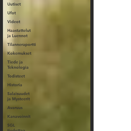
Uutiset
Ufot
Videot
Haastattelut
ja Luennot
Tilanneraportti
Kokemukset
Tiede ja
Teknologia
Todisteet
Historia
Salaisuudet
ja Mysteerit
Avaruus
Kanavoinnit
SGL
tiedottaa