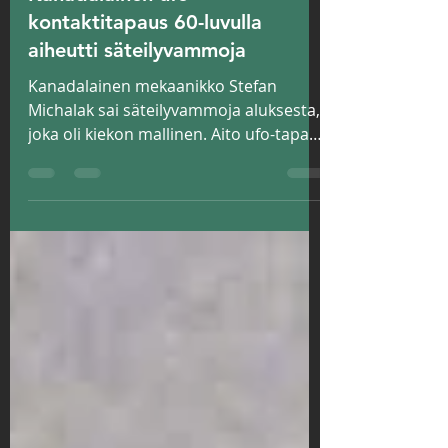
Wespa
30.6.2025
2 min käytetty lukemiseen
Kanadalainen ufo-
kontaktitapaus 60-luvulla
aiheutti säteilyvammoja
Kanadalainen mekaanikko Stefan
Michalak sai säteilyvammoja aluksesta,
joka oli kiekon mallinen. Aito ufo-tapaus
60-luvulta.