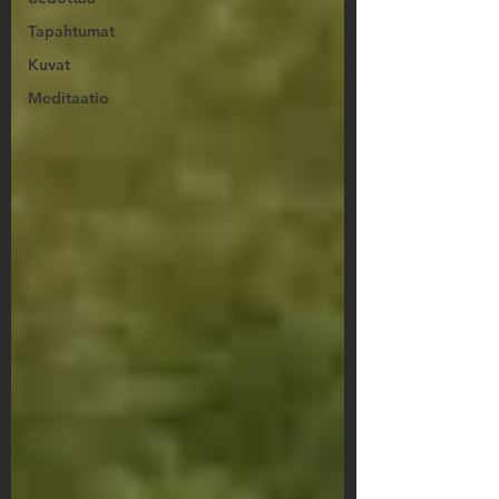
Tapahtumat
Kuvat
Meditaatio