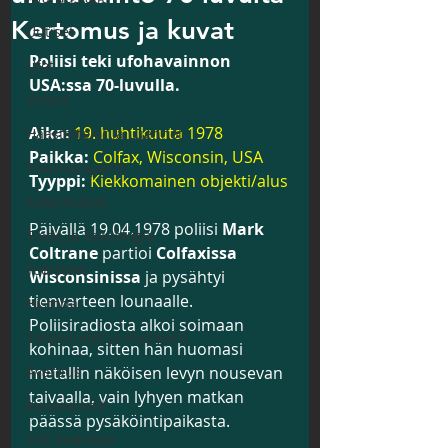
Kertomus ja kuvat
Uutiset
Poliisi teki ufohavainnon 
Ufot
USA:ssa 70-luvulla.
Videot
Aika:
19. huhtikuuta 1978
Haastattelut ja Luennot
Paikka:
Colfax, Wisconsin, USA
Tilanneraportti
Tyyppi:
Kiekkomainen objekti/alus
Kokemukset
Päivällä 19.04.1978 poliisi 
Mark 
Tiede ja Teknologia
Coltrane
 partioi 
Colfaxissa 
Todisteet
Wisconsinissa
 ja pysähtyi 
tienvarteen lounaalle. 
Historia
Poliisiradiosta alkoi soimaan 
Salaisuudet ja Mysteerit
kohinaa, sitten hän huomasi 
Avaruus
metallin näköisen levyn nousevan 
taivaalla, vain lyhyen matkan 
Kanavoinnit
päässä pysäköintipaikasta.
SGL tiedottaa