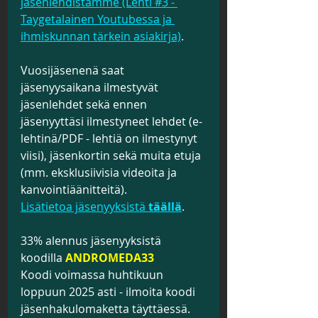
jäsenlehdistämme (Lehti #3 - 
Taygetalainen Youtubessa ja 
ihmiskunnan tärkein asiakirja)
.
Vuosijäsenenä saat 
jäsenyysaikana ilmestyvät 
jäsenlehdet sekä ennen 
jäsenyyttäsi ilmestyneet lehdet (e-
lehtinä/PDF - lehtiä on ilmestynyt 
viisi), jäsenkortin sekä muita etuja 
(mm. eksklusiivisia videoita ja 
kanvointiäänitteitä).
Lisätietoa jäsenyyksistä 
täällä
.
33% alennus jäsenyyksistä 
koodilla 
ANDROMEDA33
Koodi voimassa huhtikuun 
loppuun 2025 asti - ilmoita koodi 
jäsenhakulomaketta täyttäessä.