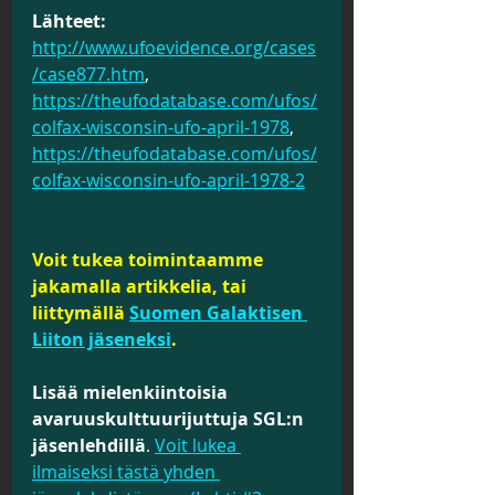
Lähteet:
http://www.ufoevidence.org/cases
/case877.htm
, 
https://theufodatabase.com/ufos/
colfax-wisconsin-ufo-april-1978
, 
https://theufodatabase.com/ufos/
colfax-wisconsin-ufo-april-1978-2
Voit tukea toimintaamme 
jakamalla artikkelia, tai 
liittymällä 
Suomen Galaktisen 
Liiton jäseneksi
. 
Lisää mielenkiintoisia 
avaruuskulttuurijuttuja SGL:n 
jäsenlehdillä
.
Voit lukea 
ilmaiseksi tästä yhden 