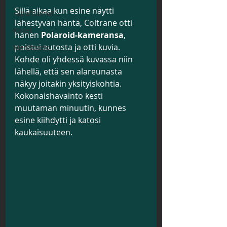
Sillä aikaa kun esine näytti 
Tapahtumat
lähestyvän häntä, Coltrane otti 
Kuvat
hänen 
Polaroid-kameransa
, 
poistui autosta ja otti kuvia. 
Meditaatio
Kohde oli yhdessä kuvassa niin 
lähellä, että sen alareunasta 
näkyy joitakin yksityiskohtia. 
Kokonaishavainto kesti 
muutaman minuutin, kunnes 
esine kiihdytti ja katosi 
kaukaisuuteen.