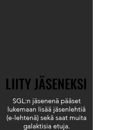
LIITY JÄSENEKSI
LIITY JÄSENEKSI
SGL:n jäsenenä pääset
lukemaan lisää jäsenlehtiä
(e-lehtenä) sekä saat muita
galaktisia etuja.