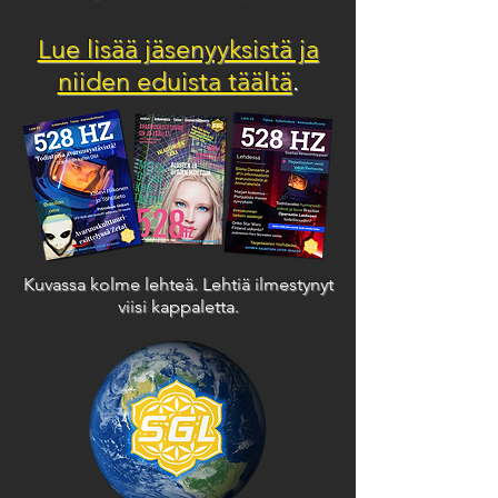
Lue lisää jäsenyyksistä ja
niiden eduista täältä
.
Kuvassa kolme lehteä. Lehtiä ilmestynyt
viisi kappaletta.