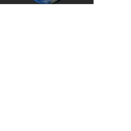
Someryhmämme, tutustu
samanhenkisiin <3
Liity sähköpostilistallemme ja saat
ilmoituksia mm. uusista artikkeleistamme
Teleporttaa mukaan listalle!