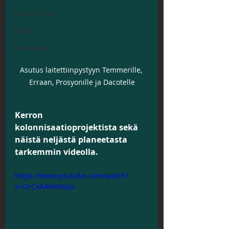
Tapahtumat
Kuvat
Meditaatio
Asutus laitettiinpystyyn Temmerille, 
Erraan, Prosyonille ja Dacotelle
Kerron 
kolonnisaatioprojektista sekä 
näistä neljästä planeetasta 
tarkemmin videolla.
https://www.youtube.com/watch?
v=OrCxA4mMUqo