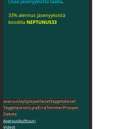
Lisää jäsenyyksistä täällä
.
33% alennus jäsenyyksistä 
koodilla 
NEPTUNUS33
avaruuslajit
plejadilaiset
taygetalaiset
Taygeta
orion
Lyra
Erra
Temmer
Prosyon
Dakote
Avaruuskulttuuri
Videot