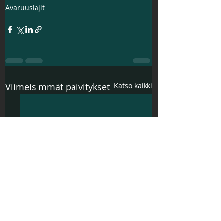
Avaruuslajit
Viimeisimmät päivitykset
Katso kaikki