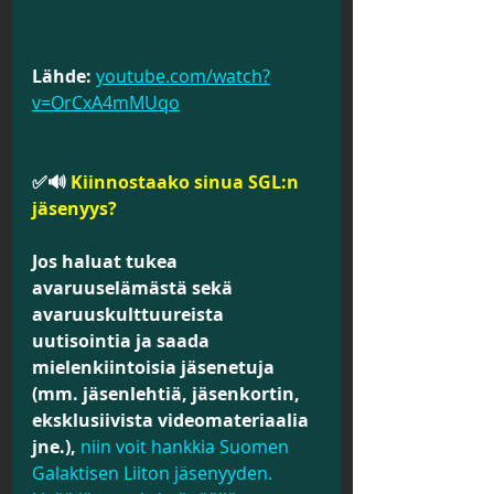
Lähde:
youtube.com/watch?
v=OrCxA4mMUqo
✅🔊 
Kiinnostaako sinua SGL:n 
jäsenyys? 
Jos haluat tukea 
avaruuselämästä sekä 
avaruuskulttuureista 
uutisointia ja saada 
mielenkiintoisia jäsenetuja 
(mm. jäsenlehtiä, jäsenkortin, 
eksklusiivista videomateriaalia 
jne.), 
niin voit hankkia Suomen 
Galaktisen Liiton jäsenyyden. 