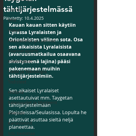
tähtijärjestelmässä
Uutiset
Päivitetty:
10.4.2025
Ufot
Kauan kauan sitten käytiin 
Videot
Lyrassa Lyralaisten ja 
Orionlaisten välinen sota. Osa 
Haastattelut ja Luennot
sen aikaisista Lyralaisista 
Tilanneraportti
(avaruusmatkailua osaavana 
sivistyneenä lajina) pääsi 
Kokemukset
pakenemaan muihin 
Tiede ja Teknologia
tähtijärjestelmiin.
Todisteet
Sen aikaiset Lyralaiset 
Historia
asettautuivat mm. Taygetan 
Salaisuudet ja Mysteerit
tähtijärjestelmään 
Plejadeissa/Seulasissa. Lopulta he 
Avaruus
päättivät asuttaa sieltä neljä 
Kanavoinnit
planeettaa.
SGL tiedottaa