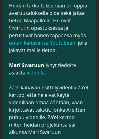
Heidän tarkoituksenaan on oppia 
Tapahtumat
avaruusaluksella oloa sekä jakaa 
Kuvat
tietoa Maapallolle. He ovat 
Swaruun opastuksessa ja 
Meditaatio
perustivat hänen tapaansa myös 
oman kanavansa Youtubeen
, jolla 
jakavat meille tietoa.
Mari Swaruun
 lyhyt tiedoite 
asiasta 
videolla
.
Za'el kanavan esittelyvideolla Za'el 
kertoo, että he eivät käytä 
videoillaan omaa ääntään, vaan 
kirjoittavat tekstit, jonka AI sitten 
puhuu videoille. Za'el kertoo 
miten heidän projektinsa sai 
alkunsa Mari Swaruun 