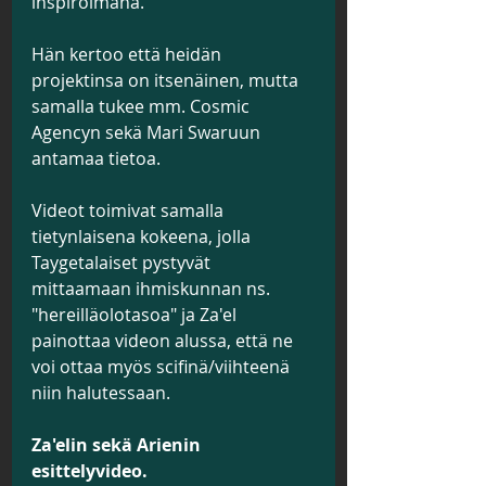
inspiroimana.
Hän kertoo että heidän 
projektinsa on itsenäinen, mutta 
samalla tukee mm. Cosmic 
Agencyn sekä Mari Swaruun 
antamaa tietoa.
Videot toimivat samalla 
tietynlaisena kokeena, jolla 
Taygetalaiset pystyvät 
mittaamaan ihmiskunnan ns. 
"hereilläolotasoa" ja Za'el 
painottaa videon alussa, että ne 
voi ottaa myös scifinä/viihteenä 
niin halutessaan.
Za'elin sekä Arienin 
esittelyvideo.