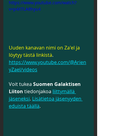
https://www.youtube.com/watch?
v=p4XTLA8hyu4
Uuden kanavan nimi on Za'el ja 
löytyy tästä linkistä
. 
https://www.youtube.com/@Arien
yZael/videos
Voit tukea 
Suomen Galaktisen 
Liiton
 tiedonjakoa 
liittymällä 
jäseneksi
. 
Lisätietoa jäsenyyden 
eduista täällä
.