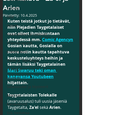
Arien
Uutiset
Päivitetty:
10.4.2025
Ufot
Kuten teistä jotkut jo tietävät, 
Videot
niin Plejadien Taygetalaiset 
ovat olleet ihmiskuntaan 
Haastattelut ja Luennot
yhteydessä mm. 
Comic Agencyn
Tilanneraportti
Gosian kautta, Gosialla on 
suora netin kautta tapahtuva 
Kokemukset
keskusteluyhteys heihin ja 
Tiede ja Teknologia
tämän lisäksi Taygetalainen 
Todisteet
Mari Swaruu teki oman 
kanavansa Youtubeen
Historia
hiljattain.
Salaisuudet ja Mysteerit
Taygetalaisten Tolekalle
Avaruus
(avaruusalus) tuli uusia jäseniä 
Kanavoinnit
Taygetalta, 
Za'el
 sekä 
Arien
. 
SGL tiedottaa