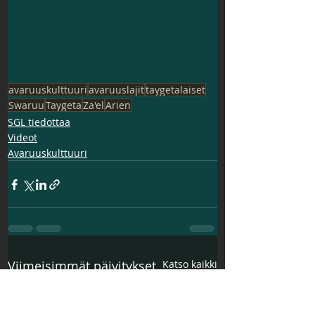
avaruuskulttuuri
avaruuslajit
taygetalaiset
Swaruu
Taygeta
Za'el
Arien
SGL tiedottaa
Videot
Avaruuskulttuuri
Viimeisimmät päivitykset
Katso kaikki