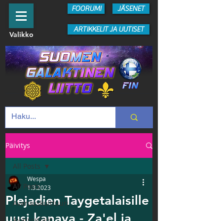
FOORUMI
JÄSENET
ARTIKKELIT JA UUTISET
Valikko
Päivitys
All Posts
Wespa
All Posts
1.3.2023
Plejadien Taygetalaisille
Avaruuskulttuuri
uusi kanava - Za'el ja
Avaruuslajit