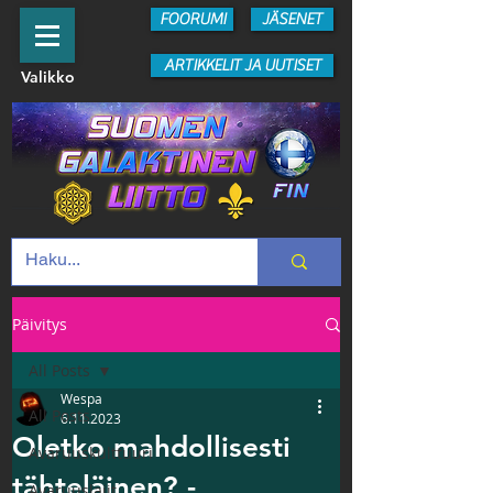
FOORUMI
JÄSENET
ARTIKKELIT JA UUTISET
Valikko
Päivitys
All Posts
Wespa
All Posts
6.11.2023
Oletko mahdollisesti
Avaruuskulttuuri
tähteläinen? -
Avaruuslajit