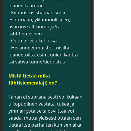
planeettaamme
- Kiinnostus shamanismiin, 
esoteriaan, yliluonnolliseen, 
avaruuskulttuuriin ja/tai 
tähtitieteeseen
- Outo oireilu kehossa
- Heränneet muistot toisilta 
planeetoilta, esim. unien kautta 
tai vahva tunne/tiedostus
Mistä tietää mikä 
tähtisiemen(laji) on?
Tähän ei suoranaisesti voi kukaan 
ulkopuolinen vastata, tukea ja 
ymmärrystä sekä osviittaa voi 
saada, mutta yleisesti ottaen sen 
tietää itse parhaiten kun sen aika 