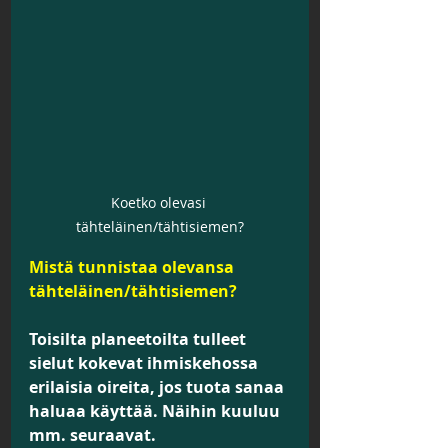
Koetko olevasi 
tähteläinen/tähtisiemen?
Mistä tunnistaa olevansa 
tähteläinen/tähtisiemen?
Toisilta planeetoilta tulleet 
sielut kokevat ihmiskehossa 
erilaisia oireita, jos tuota sanaa 
haluaa käyttää. Näihin kuuluu 
mm. seuraavat.