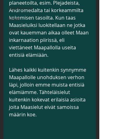
planeetoilta, esim. Plejadeista, 
Tapahtumat
Andromedalta tai korkeammilta 
kokemisen tasoilta. Kun taas 
Kuvat
Maasieluiksi luokitellaan ne jotka 
Meditaatio
ovat kauemman aikaa olleet Maan 
inkarnaation piirissä, eli 
viettäneet Maapallolla useita 
entisiä elämiään.
Lähes kaikki kuitenkin synnymme 
Maapallolle unohduksen verhon 
läpi, jolloin emme muista entisiä 
elämiämme. Tähteläisielut 
kuitenkin kokevat erilaisia asioita 
joita Maasielut eivät samoissa 
määrin koe.