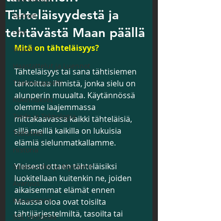
Tähteläisyydestä ja
Uutiset
tehtävästä Maan päällä
Ufot
Mitä on tähteläisyys?
Videot
Haastattelut ja Luennot
Tähteläisyys tai sana tähtisiemen 
Tilanneraportti
tarkoittaa ihmistä, jonka sielu on 
alunperin muualta. Käytännössä 
Kokemukset
olemme laajemmassa 
Tiede ja Teknologia
mittakaavassa kaikki tähteläisiä, 
sillä meillä kaikilla on lukuisia 
Todisteet
elämiä sielunmatkallamme.
Historia
Yleisesti ottaen tähteläisiksi 
Salaisuudet ja Mysteerit
luokitellaan kuitenkin ne, joiden 
Avaruus
aikaisemmat elämät ennen 
Kanavoinnit
Maassa oloa ovat toisilta 
tähtijärjestelmiltä, tasoilta tai 
SGL tiedottaa