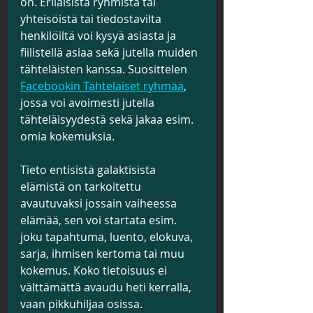
on. Erilaisista ryhmistä tai 
yhteisöistä tai tiedostavilta 
henkilöiltä voi kysyä asiasta ja 
fiilistellä asiaa sekä jutella muiden 
tähteläisten kanssa. Suosittelen 
Facebookin Tähteläiset ryhmää
, 
jossa voi avoimesti jutella 
tähteläisyydestä sekä jakaa esim. 
omia kokemuksia.
Tieto entisistä galaktisista 
elämistä on tarkoitettu 
avautuvaksi jossain vaiheessa 
elämää, sen voi startata esim. 
joku tapahtuma, luento, elokuva, 
sarja, ihmisen kertoma tai muu 
kokemus. Koko tietoisuus ei 
välttämättä avaudu heti kerralla, 
vaan pikkuhiljaa osissa.