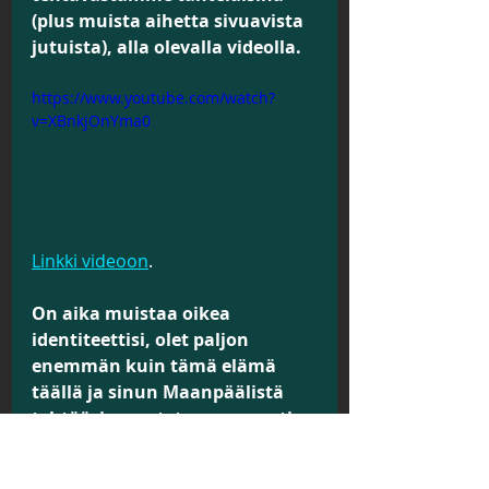
(plus muista aihetta sivuavista 
jutuista), alla olevalla videolla.
https://www.youtube.com/watch?
v=XBnkjOnYma0
Linkki videoon
.
On aika muistaa oikea 
identiteettisi, olet paljon 
enemmän kuin tämä elämä 
täällä ja sinun Maanpäälistä 
tehtääsi arvostetaan suuresti. 
Ole huoleti, kaikki on hyvin.