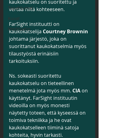
kaukokatselu on suoritettu ja 
Tapahtumat
vertaa niitä kohteeseen. 
Kuvat
FarSight instituutti on 
Meditaatio
kaukokatselija 
Courtney Brownin
johtama järjestö, joka on 
suorittanut kaukokatselmia myös 
tilaustyöstä erinäisiin 
tarkoituksiin.
Ns. sokeasti suoritettu 
kaukokatselu on tieteellinen 
menetelmä jota myös mm. 
CIA
 on 
käyttänyt. FarSight instituutin 
videoilla on myös monesti 
näytetty toteen, että kyseessä on 
toimiva tekniikka ja he ovat 
kaukokatselleen tiiminä satoja 
kohteita, hyvin tarkasti.