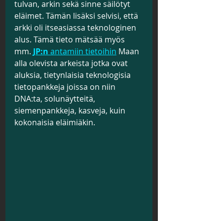
tulvan, arkin sekä sinne säilötyt 
eläimet. Tämän lisäksi selvisi, että 
arkki oli itseasiassa teknologinen 
alus. Tämä tieto mätsää myös 
mm.
JP:n
 antamiin tietoihin
 Maan 
alla olevista arkeista jotka ovat 
aluksia, tietynlaisia teknologisia 
tietopankkeja joissa on niin 
DNA:ta, solunäytteitä, 
siemenpankkeja, kasveja, kuin 
kokonaisia eläimiäkin.