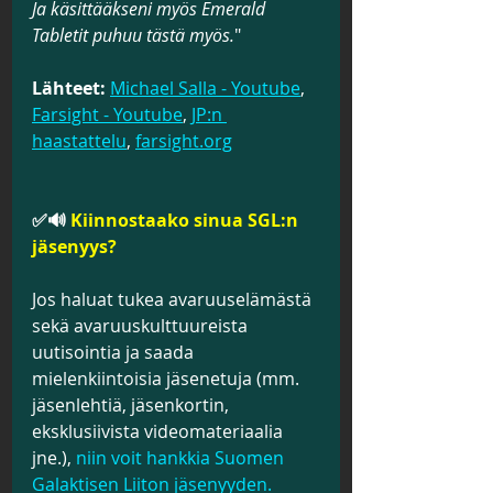
Ja käsittääkseni myös Emerald 
Tabletit puhuu tästä myös.
"
Lähteet:
Michael Salla - Youtube
, 
Farsight - Youtube
, 
JP:n 
haastattelu
, 
farsight.org
✅🔊 
Kiinnostaako sinua SGL:n 
jäsenyys? 
Jos haluat tukea avaruuselämästä 
sekä avaruuskulttuureista 
uutisointia ja saada 
mielenkiintoisia jäsenetuja (mm. 
jäsenlehtiä, jäsenkortin, 
eksklusiivista videomateriaalia 
jne.), 
niin voit hankkia Suomen 
Galaktisen Liiton jäsenyyden. 