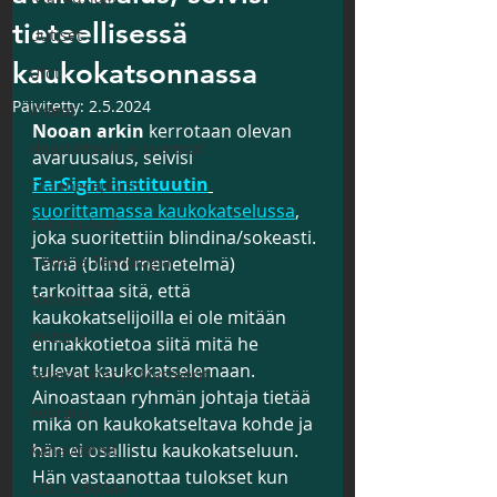
tieteellisessä
Uutiset
kaukokatsonnassa
Ufot
Päivitetty:
2.5.2024
Videot
Nooan arkin
 kerrotaan olevan 
Haastattelut ja Luennot
avaruusalus, selvisi 
FarSight instituutin
Tilanneraportti
suorittamassa kaukokatselussa
, 
Kokemukset
joka suoritettiin blindina/sokeasti. 
Tiede ja Teknologia
Tämä (blind menetelmä) 
tarkoittaa sitä, että 
Todisteet
kaukokatselijoilla ei ole mitään 
Historia
ennakkotietoa siitä mitä he 
tulevat kaukokatselemaan. 
Salaisuudet ja Mysteerit
Ainoastaan ryhmän johtaja tietää 
Avaruus
mikä on kaukokatseltava kohde ja 
hän ei osallistu kaukokatseluun. 
Kanavoinnit
Hän vastaanottaa tulokset kun 
SGL tiedottaa