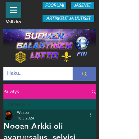
FOORUMI
JÄSENET
ARTIKKELIT JA UUTISET
Valikko
Päivitys
All Posts
Wespa
All Posts
18.3.2024
Nooan Arkki oli
Avaruuskulttuuri
avaruusalus, selvisi
Avaruuslajit