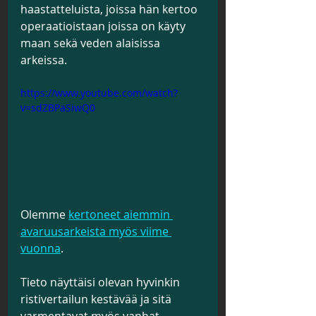
haastatteluista, joissa hän kertoo 
operaatioistaan joissa on käyty 
maan sekä veden alaisissa 
arkeissa.
https://www.youtube.com/watch?
v=sdZBPaSiwQ0
Olemme 
kertoneet aiemmin 
avaruusarkeista myös viime 
vuonna
.
Tieto näyttäisi olevan hyvinkin 
ristivertailun kestävää ja sitä 
varmentavat myös vanhat 