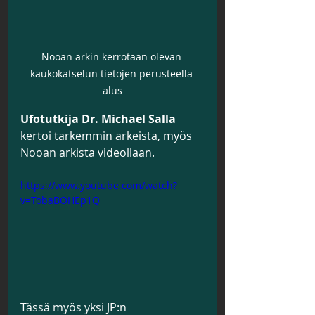
Nooan arkin kerrotaan olevan 
kaukokatselun tietojen perusteella 
alus
Ufotutkija Dr. Michael Salla
kertoi tarkemmin arkeista, myös 
Nooan arkista videollaan.
https://www.youtube.com/watch?
v=TobaBOHEp1Q
Tässä myös yksi JP:n 