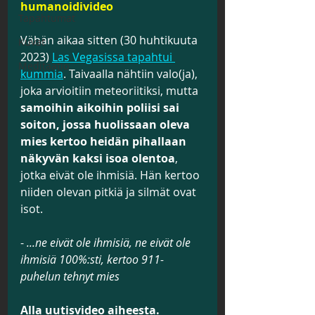
humanoidivideo
Tapahtumat
Vähän aikaa sitten (30 huhtikuuta 
Kuvat
2023) 
Las Vegasissa tapahtui 
Meditaatio
kummia
. Taivaalla nähtiin valo(ja), 
joka arvioitiin meteoriitiksi, mutta 
samoihin aikoihin poliisi sai 
soiton, jossa huolissaan oleva 
mies kertoo heidän pihallaan 
näkyvän kaksi isoa olentoa
, 
jotka eivät ole ihmisiä. Hän kertoo 
niiden olevan pitkiä ja silmät ovat 
isot.
- 
...ne eivät ole ihmisiä, ne eivät ole 
ihmisiä 100%:sti, kertoo 911-
puhelun tehnyt mies
Alla uutisvideo aiheesta.