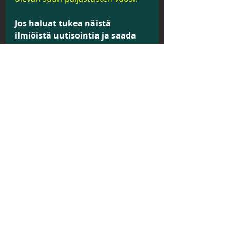
Jos haluat tukea näistä 
ilmiöistä uutisointia ja saada 
mielenkiintoisia jäsenetuja 
(mm. jäsenlehtiä, jäsenkortin, 
eksklusiivista videomateriaalia 
jne.), 
niin voit miettiä jäsenyyden 
hankkimista, lisää jäsenyyksistä 
täältä
. 
33% alennus kaikista 
jäsenyyksistä koodilla 
SIRIUS33
. 
Koodi on voimassa 15.06.2023 
saakka. 