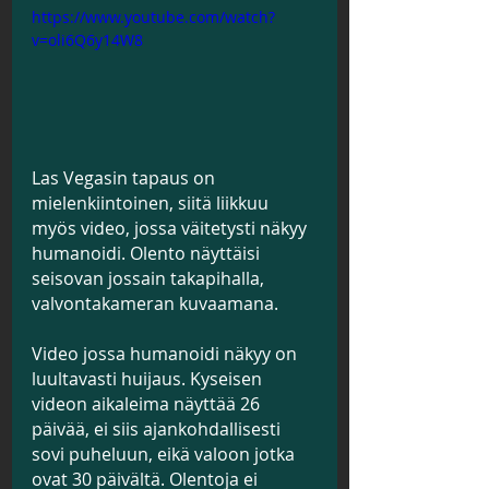
https://www.youtube.com/watch?
v=oli6Q6y14W8
Las Vegasin tapaus on 
mielenkiintoinen, siitä liikkuu 
myös video, jossa väitetysti näkyy 
humanoidi. Olento näyttäisi 
seisovan jossain takapihalla, 
valvontakameran kuvaamana.
Video jossa humanoidi näkyy on 
luultavasti huijaus. Kyseisen 
videon aikaleima näyttää 26 
päivää, ei siis ajankohdallisesti 
sovi puheluun, eikä valoon jotka 
ovat 30 päivältä. Olentoja ei 