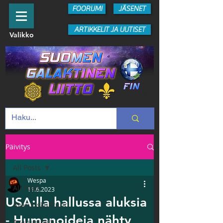
FOORUMI
JÄSENET
ARTIKKELIT JA UUTISET
Valikko
Päivitys
All Posts
Wespa
All Posts
11.6.2023
USA:lla hallussa aluksia
Avaruuskulttuuri
- Humanoideja nähty
Avaruuslajit