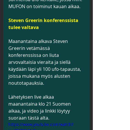
MUFON on toiminut kauan aikaa.
Steven Greerin konferenssista 
tulee valtava
Maanantaina alkava Steven 
Greerin vetämässä 
konferenssissa on liuta 
arvovaltaisia vieraita ja siellä 
käydään läpi yli 100 ufo-tapausta, 
joissa mukana myös alusten 
noutotapauksia. 
Lähetyksen live alkaa 
maanantaina klo 21 Suomen 
aikaa, ja video ja linkki löytyy 
suoraan tästä alta.
https://www.youtube.com/watch?