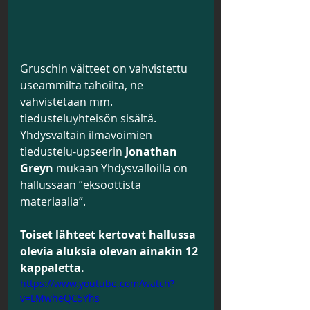
Gruschin väitteet on vahvistettu 
useammilta tahoilta, ne 
vahvistetaan mm. 
tiedusteluyhteisön sisältä. 
Yhdysvaltain ilmavoimien 
tiedustelu-upseerin 
Jonathan 
Greyn
 mukaan Yhdysvalloilla on 
hallussaan ”eksoottista 
materiaalia”.
Toiset lähteet kertovat hallussa 
olevia aluksia olevan ainakin 12 
kappaletta.
https://www.youtube.com/watch?
v=LMwheQC5Yhs