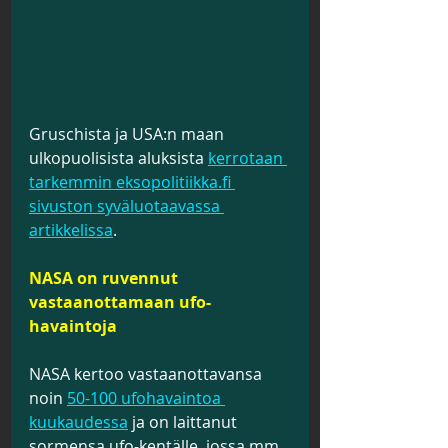
Gruschista ja USA:n maan 
ulkopuolisista aluksista 
kerrotaan 
tarkemmin eksopolitiikka.fi 
sivuston syväluotaavassa 
artikkelissa
.
NASA on ruvennut 
vastaanottamaan ufo-
havaintoja
NASA kertoo vastaanottavansa 
noin 
50-100 ufohavaintoa 
kuukaudessa
 ja on laittanut 
sormensa ufo-kentälle, jossa mm. 