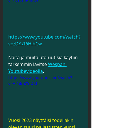
v=zDY7t6HihCw
https://www.youtube.com/watch?
v=zDY7t6HihCw
Näitä ja muita ufo-uutisia käytiin 
tarkemmin lävitse 
Wespan 
Youtubevideolla
.
https://www.youtube.com/watch?
v=Hi14n4Tr-4M
Vuosi 2023 näyttäisi todellakin 
olevan suuri paljastusten vuosi.