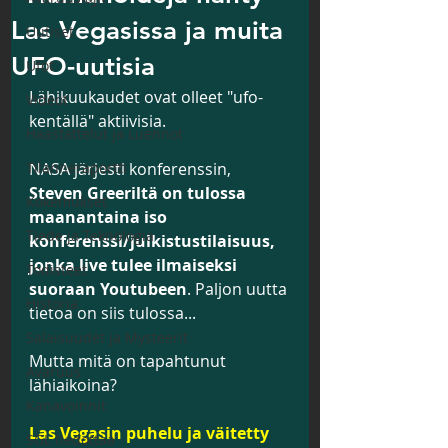
Las Vegasissa ja muita
Uutiset
UFO-uutisia
Ufot
Lähikuukaudet ovat olleet "ufo-
Videot
kentällä" aktiivisia.
Haastattelut ja Luennot
Tilanneraportti
NASA järjesti konferenssin, 
Steven Greeriltä on tulossa 
Kokemukset
maanantaina iso 
Tiede ja Teknologia
konferenssi/julkistustilaisuus, 
jonka live tulee ilmaiseksi 
Todisteet
suoraan Youtubeen
. Paljon uutta 
Historia
tietoa on siis tulossa...
Salaisuudet ja Mysteerit
Mutta mitä on tapahtunut 
Avaruus
lähiaikoina?
Kanavoinnit
Las Vegasin puhelu ja väitetty 
SGL tiedottaa