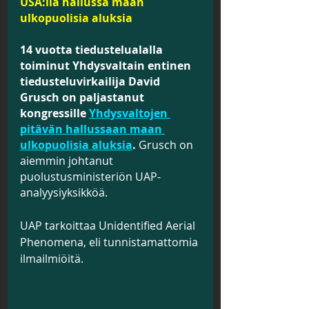
USA:lla hallussa maan 
ulkopuolisia aluksia
14 vuotta tiedustelualalla 
toiminut Yhdysvaltain entinen 
tiedusteluvirkailija David 
Grusch on paljastanut 
kongressille 
Yhdysvaltojen 
pitävän hallussaan maan 
ulkopuolisia aluksia
.
 Grusch on 
aiemmin johtanut 
puolustusministeriön UAP-
analyysiyksikköä.
UAP tarkoittaa Unidentified Aerial 
Phenomena, eli tunnistamattomia 
ilmailmiöitä.