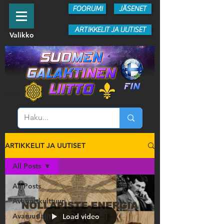
FOORUMI
JÄSENET
ARTIKKELIT JA UUTISET
Valikko
ARTIKKELIT JA UUTISET
All Posts
All Posts
Avaruuskulttuuri
Avaruuslajit
Load video