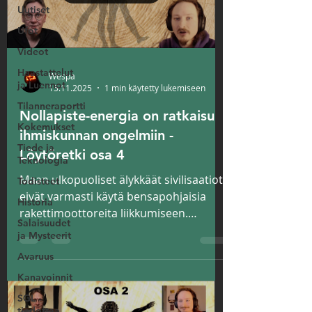
Uutiset
Ufot
Videot
Haastattelut
Wespa
ja Luennot
15.11.2025
1 min käytetty lukemiseen
Tilanneraportti
Nollapiste-energia on ratkaisu
Kokemukset
ihmiskunnan ongelmiin -
Tiede ja
Löytöretki osa 4
Teknologia
Maan ulkopuoliset älykkäät sivilisaatiot
Todisteet
eivät varmasti käytä bensapohjaisia
Historia
rakettimoottoreita liikkumiseen.
Salaisuudet
Löytöretki sarjan 4 osassa
ja Mysteerit
syväluotaamme Sami Antinniemen
Avaruus
kanssa nollapiste-energiaan, joka on
Kanavoinnit
tulevaisuutta (sekä osa historiaakin)...
SGL
tiedottaa