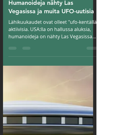
USA:lla hallussa aluksia -
Humanoideja nähty Las
Vegasissa ja muita UFO-uutisia
Lähikuukaudet ovat olleet "ufo-kentällä"
aktiivisia. USA:lla on hallussa aluksia,
humanoideja on nähty Las Vegasissa
ja...