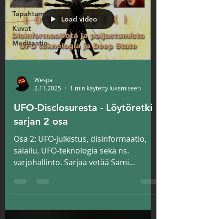
Tapahtumat
Load video
Kuvat
Meditaatio
Wespa
2.11.2025
1 min käytetty lukemiseen
UFO-Disclosuresta - Löytöretki
sarjan 2 osa
Osa 2: UFO-julkistus, disinformaatio,
salailu, UFO-teknologia sekä ns.
varjohallinto. Sarjaa vetää Sami
Antinniemi ja Vesa Äijälä.