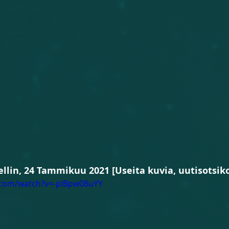
llin, 24 Tammikuu 2021 [Useita kuvia, uutisotsikoi
.com/watch?v=-pIBpw08uYY