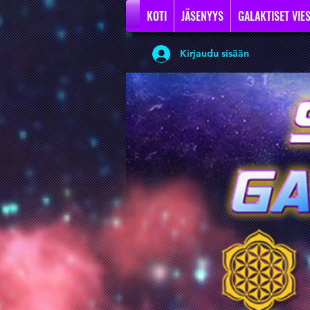
KOTI
JÄSENYYS
GALAKTISET VIES
Kirjaudu sisään