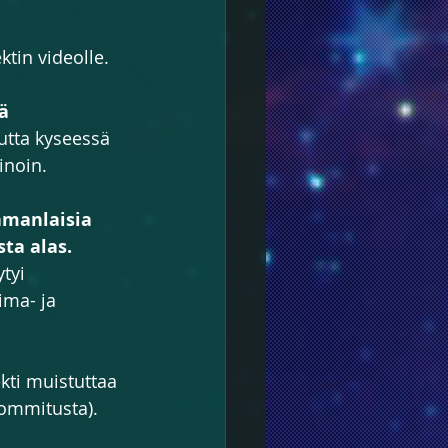
ktin videolle.
ä 
mutta kyseessä 
inoin.
amanlaisia 
ta alas.
tyi 
ima- ja 
ti muistuttaa 
pommitusta).