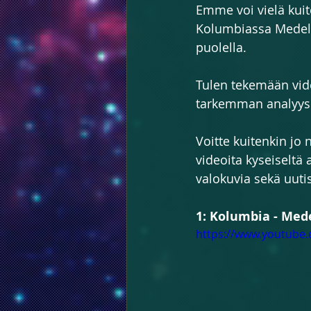
Emme voi vielä kuit
Kolumbiassa Medelli
puolella.
Tulen tekemään vid
tarkemman analyysi
Voitte kuitenkin jo 
videoita kyseiseltä 
valokuvia sekä uutis
1: Kolumbia - Mede
https://www.youtube.