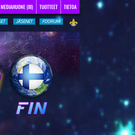
MEDIAHUONE (III)
TUOTTEET
TIETOA
SET
JÄSENET
FOORUMI