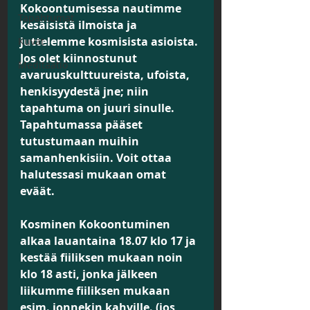
Kokoontumisessa nautimme 
Tapahtumat
kesäisistä ilmoista ja 
juttelemme kosmisista asioista. 
Kuvat
Jos olet kiinnostunut 
Meditaatio
avaruuskulttuureista, ufoista, 
henkisyydestä jne; niin 
tapahtuma on juuri sinulle. 
Tapahtumassa pääset 
tutustumaan muihin 
samanhenkisiin. Voit ottaa 
halutessasi mukaan omat 
eväät.
Kosminen Kokoontuminen 
alkaa lauantaina 18.07 klo 17 ja 
kestää fiiliksen mukaan noin 
klo 18 asti, jonka jälkeen 
liikumme fiiliksen mukaan 
esim. jonnekin kahville. (jos 