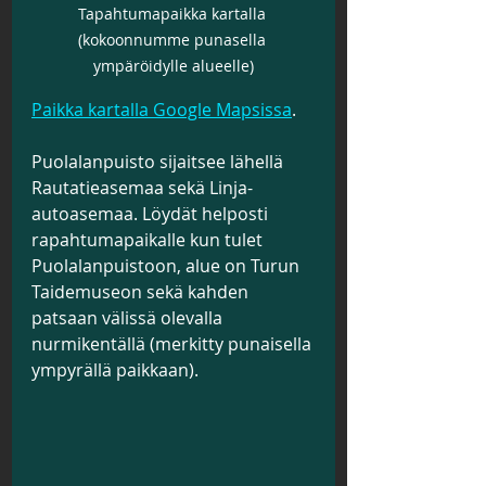
Tapahtumapaikka kartalla 
(kokoonnumme punasella 
ympäröidylle alueelle)
Paikka kartalla Google Mapsissa
.
Puolalanpuisto sijaitsee lähellä 
Rautatieasemaa sekä Linja-
autoasemaa. Löydät helposti 
rapahtumapaikalle kun tulet 
Puolalanpuistoon, alue on Turun 
Taidemuseon sekä kahden 
patsaan välissä olevalla 
nurmikentällä (merkitty punaisella 
ympyrällä paikkaan).