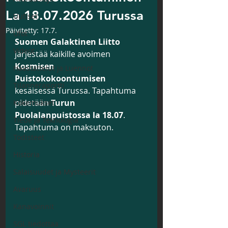
La 18.07.2026 Turussa
Uutiset
Päivitetty:
17.7.
Ufot
Suomen Galaktinen Liitto
Videot
järjestää kaikille avoimen 
Kosmisen 
Haastattelut ja Luennot
Puistokokoontumisen
Tilanneraportti
kesäisessä Turussa. Tapahtuma 
pidetään 
Turun 
Kokemukset
Puolalanpuistossa la 18.07
. 
Tiede ja Teknologia
Tapahtuma on maksuton. 
Todisteet
Historia
Salaisuudet ja Mysteerit
Avaruus
Kanavoinnit
SGL tiedottaa