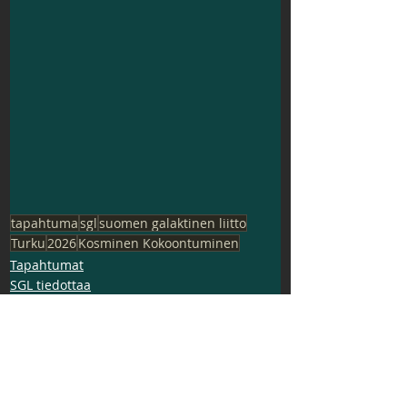
tapahtuma
sgl
suomen galaktinen liitto
Turku
2026
Kosminen Kokoontuminen
Tapahtumat
SGL tiedottaa