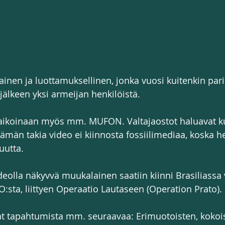
inen ja luottamuksellinen, jonka vuosi kuitenkin pa
älkeen yksi armeijan henkilöistä. 
t aikoinaan myös mm. MUFON. Valtajaostot haluavat ku
tämän takia video ei kiinnosta fossiilimediaa, koska he
uutta.
eolla näkyvvä muukalainen saatiin kiinni Brasiliassa
sta, liittyen Operaatio Lautaseen (Operation Prato).
t tapahtumista mm. seuraavaa: Erimuotoisten, kokois