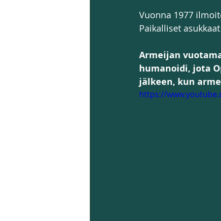
Vuonna 1977 ilmoite
Paikalliset asukkaat
Armeijan vuotamal
humanoidi, jota O
jälkeen, kun arme
https://www.youtub