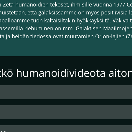
ti Zeta-humanoidien tekoset, ihmisille vuonna 1977 Co
 muistetaan, että galaksissamme on myös positiivisia la
alloamme tuon kaltaisiltakin hyökkäyksiltä. Väkivalt
 lassereilla riehuminen on mm. Galaktisen Maailmojen 
sta ja heidän tiedossa ovat muutamien Orion-lajien (Ze
tkö humanoidivideota aito