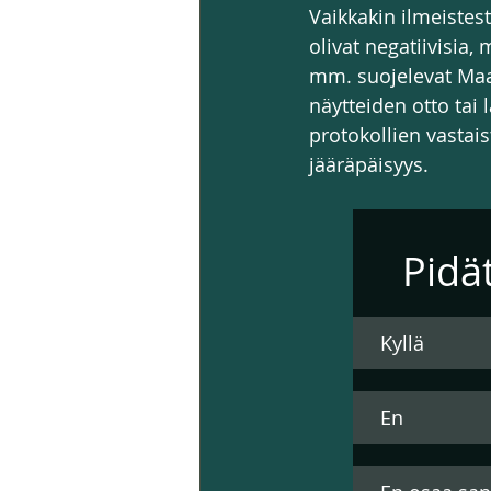
Vaikkakin ilmeistes
olivat negatiivisia,
mm. suojelevat Maap
näytteiden otto tai
protokollien vastai
jääräpäisyys.
Pidä
Kyllä
En