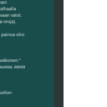
vain 
alhaalla 
vaan valot. 
ä-imijä).
 painoa olisi 
 valkoinen
."
huutaa, ääntä 
uollon 