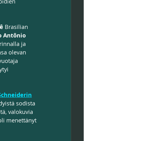
oidien 
ê 
Brasilian 
 Antônio 
innalla ja 
nsa olevan 
vuotaja 
tyi 
 Schneiderin
yistä sodista 
tä, valokuvia 
oli menettänyt 