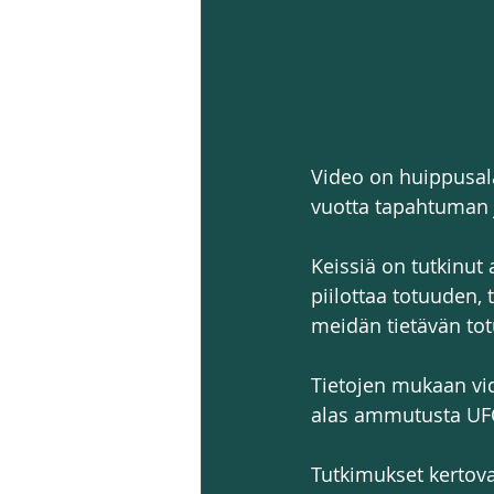
Video on huippusala
vuotta tapahtuman j
Keissiä on tutkinu
piilottaa totuuden, 
meidän tietävän tot
Tietojen mukaan vid
alas ammutusta UFO:
Tutkimukset kertova