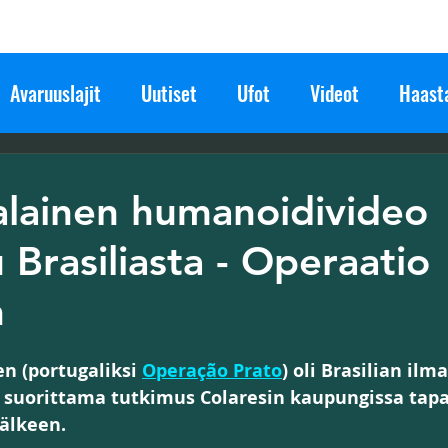
Avaruuslajit
Uutiset
Ufot
Videot
Haasta
set
Tiede ja Teknologia
Todisteet
Historia
lainen humanoidivideo
 Brasiliasta - Operaatio
Avaruus
Kanavoinnit
SGL tiedottaa
Tapahtu
n
n (portugaliksi 
Operação Prato
) oli Brasilian il
 suorittama tutkimus Colaresin kaupungissa tap
älkeen.