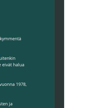
rikymmentä  
itenkin 
 eivät halua 
 vuonna 1978, 
ten ja 