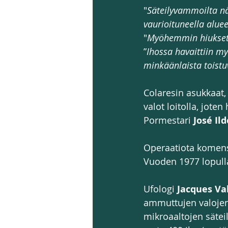
"
Säteilyvammoilta nä
vaurioituneella aluee
"
Myöhemmin hiukset p
”
Ihossa havaittiin myö
minkäänlaista toist
Colaresin asukkaat, u
valot loitolla, joten 
Pormestari 
José Il
Operaatiota komens
Vuoden 1977 lopulla
Ufologi 
Jacques Va
ammuttujen valojen
mikroaaltojen säteil