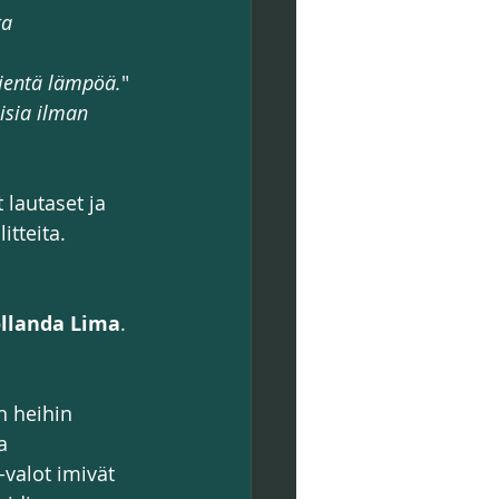
a 
pientä lämpöä.
"
sia ​​ilman 
t lautaset ja 
itteita. 
ollanda Lima
. 
 heihin 
​​
-valot imivät 