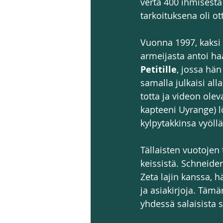
verta 400 ihmisestä 
tarkoituksena oli ot
Vuonna 1997, kaksi
armeijasta antoi ha
Petitille
, jossa hän
samalla julkaisi al
totta ja videon ole
kapteeni Uyrange) lö
kylpytakkinsa vyöllä
Tällaisten vuotojen
keissistä. Schneide
Zeta lajin kanssa, h
ja asiakirjoja. Täm
yhdessä salaisista s