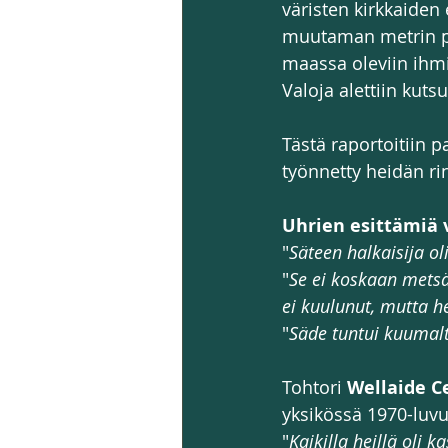
väristen kirkkaiden 
muutaman metrin pu
maassa oleviin ihmis
Valoja alettiin kuts
Tästä raportoitiin pa
työnnetty heidän ri
Uhrien esittämiä v
"
Säteen halkaisija ol
"
Se ei koskaan metsäs
ei kuulunut, mutta h
"
Säde tuntui kuumal
Tohtori 
Wellaide C
yksikössä 1970-luvul
"
Kaikilla heillä oli k