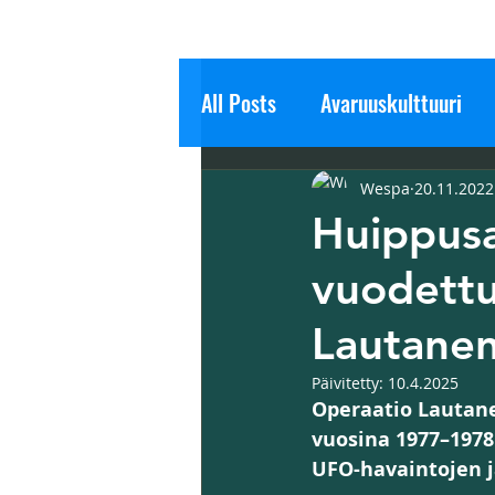
All Posts
Avaruuskulttuuri
Tilanneraportti
Kokemuk
Wespa
20.11.2022
Huippusa
vuodettu
Salaisuudet ja Mysteerit
Lautane
Meditaatio
Päivitetty:
10.4.2025
Operaatio Lautane
vuosina 1977–1978
UFO-havaintojen j