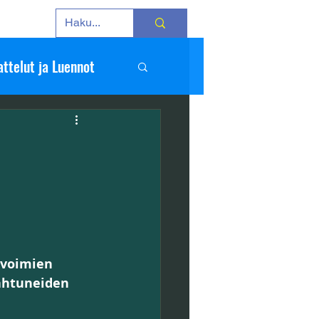
ttelut ja Luennot
mat
Kuvat
mavoimien 
ahtuneiden 