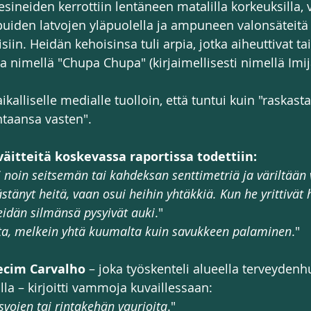
esineiden kerrottiin lentäneen matalilla korkeuksilla, 
iden latvojen yläpuolella ja ampuneen valonsäteitä 
iin. Heidän kehoisinsa tuli arpia, jotka aiheuttivat tai
ua nimellä "Chupa Chupa" (kirjaimellisesti nimellä Imij
ikalliselle medialle tuolloin, että tuntui kuin "raskasta
ntaansa vasten".
äitteitä koskevassa raportissa todettiin: 
i noin seitsemän tai kahdeksan senttimetriä ja väriltään
tänyt heitä, vaan osui heihin yhtäkkiä. Kun he yrittivät 
eidän silmänsä pysyivät auki
."
ta, melkein yhtä kuumalta kuin savukkeen palaminen
."
ecim Carvalho
 – joka työskenteli alueella terveydenh
la – kirjoitti vammoja kuvaillessaan: 
asvojen tai rintakehän vaurioita
."