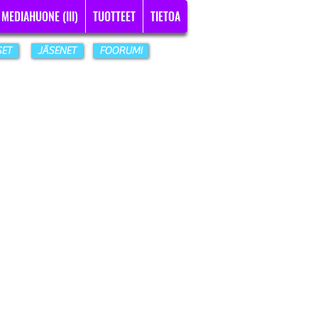
MEDIAHUONE (III)
TUOTTEET
TIETOA
SET
JÄSENET
FOORUMI