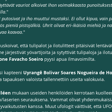
yttävät vauriot alkoivat ihon voimakkaasta punoituksest
lla
."
utosivat ja iho muuttui mustaksi. Ei ollut kipua, vain 
s pieniä pistojälkiä. Uhrit olivat eri-ikäisiä miehiä ja nai
uvaa kaavaa
."
skoivat, että tulipalot ja ilotulitteet pitäisivät lentävä
he järjestivät yövartijoita ja sytyttivät tulipaloja ja ilotul
done Favacho Soeiro
 pyysi apua ilmavoimilta.
i kapteeni 
Uyrangê Bolivar Soares Nogueira de H
 tapauksen valoista tallennettiin useita valokuvia.
lléen
 mukaan useiden henkilöiden kerrotaan kuolleen
/laserien seurauksena. Vammat olivat yhdenmukaisia 
yvaikutusten kanssa. Muut ufologit väittivät, että UFO