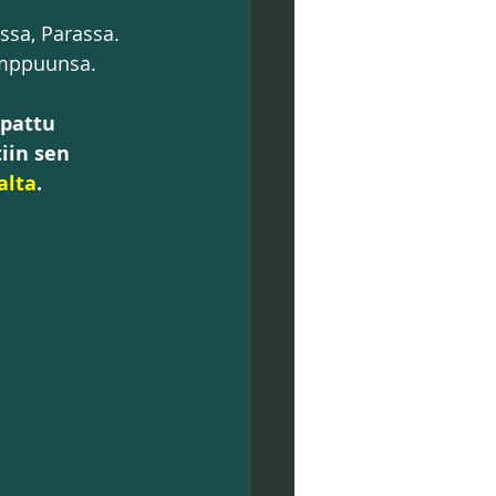
ssa, Parassa. 
kimppuunsa.
pattu 
iin sen 
alta
.