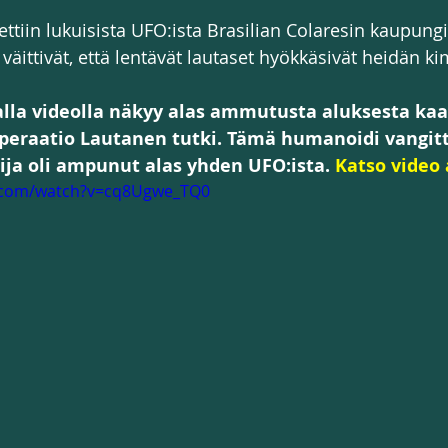
ttiin lukuisista UFO:ista Brasilian Colaresin kaupungi
 väittivät, että lentävät lautaset hyökkäsivät heidän 
la videolla näkyy alas ammutusta aluksesta kaa
peraatio Lautanen tutki. Tämä humanoidi vangitt
ija oli ampunut alas yhden UFO:ista. 
Katso video 
e.com/watch?v=cq8Ugwe_TQ0