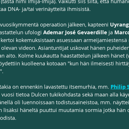
(tästä nimi Imijä-Imijä). Vaikutti siis siltä, että human
taa DNA- ja/tai verinäytteitä ihmisistä.
 vuosikymmentä operaation jälkeen, kapteeni 
Uyrang
astattelun ufologi 
Ademar José Gevaerdille
 ja 
Marco
 kertoi kokemuksistaan ​​asuessaan armeijamiestensä r
la olevan videon. Asiantuntijat uskovat hänen puheide
van aito. Kolme kuukautta haastattelun jälkeen hänet (
ydettiin kuolleena kotoaan "kun hän ilmeisesti hirttäy
".
 takia on ennenkin lavastettu itsemurhia, mm. 
Philip
r vuosi tietoa Dulcen tukikohdasta sekä maan alla käyd
änellä oli luennoissaan todistusaineistoa, mm. näyttei
än lisäksi häneltä puuttui muutamia sormia jotka hän 
odista.