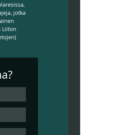
laresissa, 
jeja, jotka 
ainen 
Liiton 
tojen) 
na?