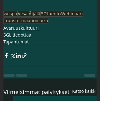
wespa
Vesa Äijälä
5D
luento
Webinaari
Transformaation aika
Avaruuskulttuuri
SGL tiedottaa
Tapahtumat
Viimeisimmät päivitykset
Katso kaikki