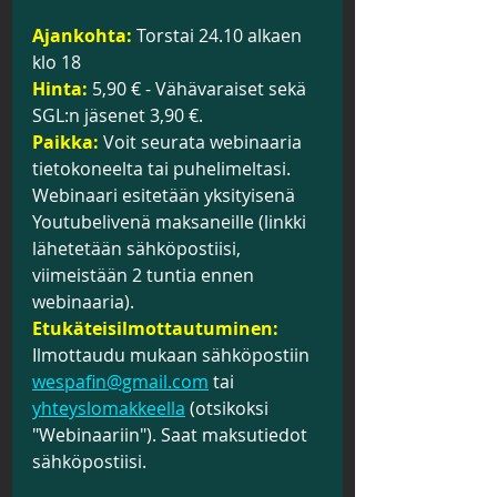
Ajankohta:
 Torstai 24.10 alkaen 
klo 18
Hinta:
 5,90 € - Vähävaraiset sekä 
SGL:n jäsenet 3,90 €.
Paikka:
 Voit seurata webinaaria 
tietokoneelta tai puhelimeltasi. 
Webinaari esitetään yksityisenä 
Youtubelivenä maksaneille (linkki 
lähetetään sähköpostiisi, 
viimeistään 2 tuntia ennen 
webinaaria).
Etukäteisilmottautuminen:
Ilmottaudu mukaan sähköpostiin 
wespafin@gmail.com
 tai 
yhteyslomakkeella
 (otsikoksi 
"Webinaariin"). Saat maksutiedot 
sähköpostiisi.