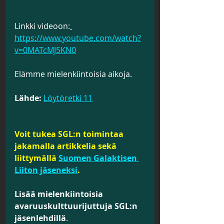
Linkki videoon:
https://www.youtube.com/watch?
v=0MATcMJ5KN0
Elämme mielenkiintoisia aikoja.
Lähde:
Löytöretki 11
Voit tukea SGL:n toimintaa 
jakamalla artikkelia sekä 
liittymällä 
Suomen Galaktisen 
Liiton jäseneksi
.
Lisää mielenkiintoisia 
avaruuskulttuurijuttuja SGL:n 
jäsenlehdillä
.