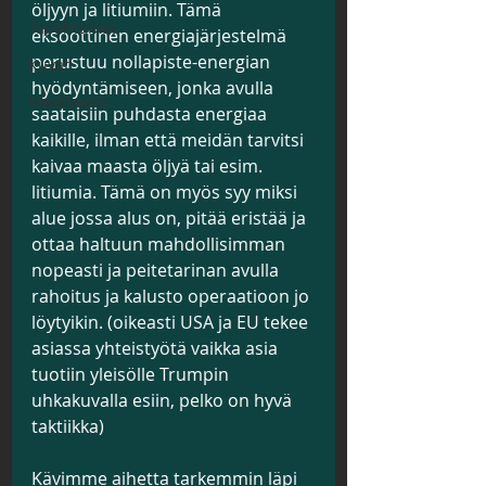
öljyyn ja litiumiin. Tämä 
Tapahtumat
eksoottinen energiajärjestelmä 
perustuu nollapiste-energian 
Kuvat
hyödyntämiseen, jonka avulla 
Meditaatio
saataisiin puhdasta energiaa 
kaikille, ilman että meidän tarvitsi 
kaivaa maasta öljyä tai esim. 
litiumia. Tämä on myös syy miksi 
alue jossa alus on, pitää eristää ja 
ottaa haltuun mahdollisimman 
nopeasti ja peitetarinan avulla 
rahoitus ja kalusto operaatioon jo 
löytyikin. (oikeasti USA ja EU tekee 
asiassa yhteistyötä vaikka asia 
tuotiin yleisölle Trumpin 
uhkakuvalla esiin, pelko on hyvä 
taktiikka)
Kävimme aihetta tarkemmin läpi 