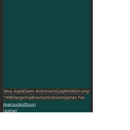
Vesa Äijälä
Sami Antinniemi
Löytöretki
trump
1996
Varginha
Brasilia
Grönlanti
James Fox
Avaruuskulttuuri
Uutiset
Ufot