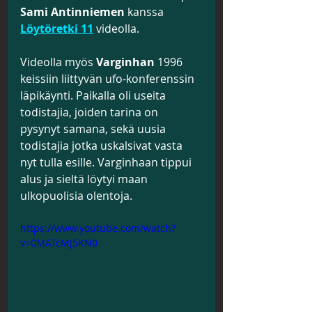
Sami Antinniemen
 kanssa 
Löytöretki 11
 videolla.
Videolla myös 
Varginhan
 1996 
keissiin liittyvän ufo-konferenssin 
läpikäynti. Paikalla oli useita 
todistajia, joiden tarina on 
pysynyt samana, sekä uusia 
todistajia jotka uskalsivat vasta 
nyt tulla esille. Varginhaan tippui 
alus ja sieltä löytyi maan 
ulkopuolisia olentoja.
https://www.youtube.com/watch?
v=0MATcMJ5KN0