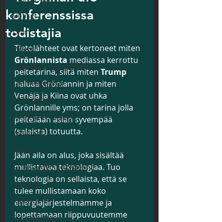
konferenssissa
Uutiset
todistajia
Ufot
Tietolähteet ovat kertoneet miten 
Videot
Grönlannista
 mediassa kerrottu 
Haastattelut ja Luennot
peitetarina, siitä miten 
Trump
Tilanneraportti
haluaa Grönlannin ja miten 
Venäjä ja Kiina ovat uhka 
Kokemukset
Grönlannille yms; on tarina jolla 
Tiede ja Teknologia
peitellään asian syvempää 
(salaista) totuutta.
Todisteet
Historia
Jään alla on alus, joka sisältää 
mullistavaa teknologiaa. Tuo 
Salaisuudet ja Mysteerit
teknologia on sellaista, että se 
Avaruus
tulee mullistamaan koko 
Kanavoinnit
energiajärjestelmämme ja 
lopettamaan riippuvuutemme 
SGL tiedottaa