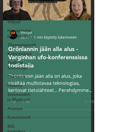
Uutiset
Ufot
Videot
Haastattelut
Wespa
ja Luennot
26.1.
1 min käytetty lukemiseen
Tilanneraportti
Grönlannin jään alla alus -
Kokemukset
Varginhan ufo-konferenssissa
Tiede ja
todistajia
Teknologia
Grönlannin jään alla on alus, joka
Todisteet
sisältää mullistavaa teknologiaa,
Historia
kertovat tietolähteet... Perehdymme
Salaisuudet
myös Varginhan UFO-konferenssin
ja Mysteerit
todistajalausuntoihin...
Avaruus
Kanavoinnit
SGL
tiedottaa