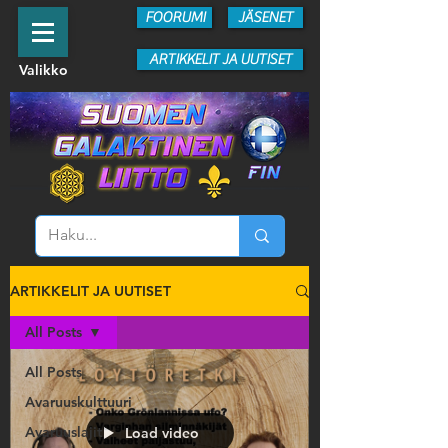
FOORUMI
JÄSENET
ARTIKKELIT JA UUTISET
Valikko
ARTIKKELIT JA UUTISET
All Posts
All Posts
Avaruuskulttuuri
Avaruuslajit
Load video