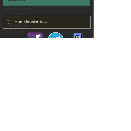
Tapahtumat
Kuvat
Meditaatio
Someryhmämme, tutustu
samanhenkisiin <3
Liity sähköpostilistallemme ja saat
ilmoituksia mm. uusista artikkeleistamme
Teleporttaa mukaan listalle!