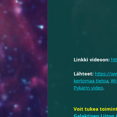
Linkki videoon:
ht
Lähteet:
https://w
kertomaa tietoa
, 
Wi
Pykärin video
.
Voit tukea toimint
Galaktisen Liiton 