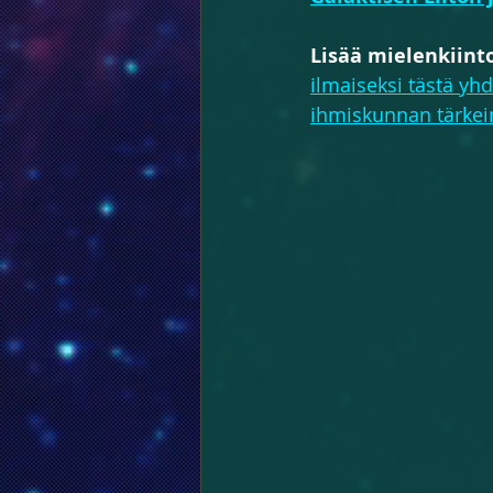
Lisää mielenkiinto
ilmaiseksi tästä yh
ihmiskunnan tärkein