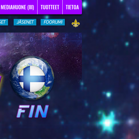
MEDIAHUONE (III)
TUOTTEET
TIETOA
SET
JÄSENET
FOORUMI