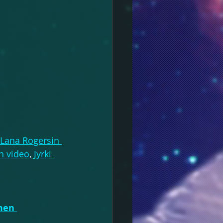
Lana Rogersin 
n video
, 
Jyrki 
men 