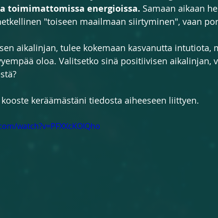
sa toimimattomissa energioissa.
 Samaan aikaan he 
hetkellinen "toiseen maailmaan siirtyminen", vaan por
visen aikalinjan, tulee kokemaan kasvanutta intutiota,
empää oloa. Valitsetko sinä positiivisen aikalinjan, v
stä?
ä kooste keräämästäni tiedosta aiheeseen liittyen.
.com/watch?v=PFXXcKOIQho