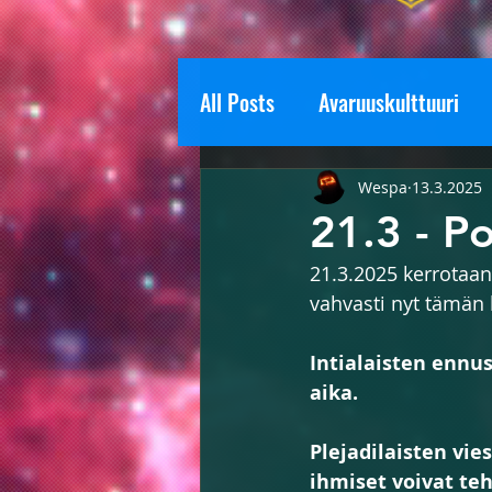
All Posts
Avaruuskulttuuri
Tilanneraportti
Kokemuk
Wespa
13.3.2025
21.3 - P
21.3.2025 kerrotaan
Salaisuudet ja Mysteerit
vahvasti nyt tämän
Meditaatio
Intialaisten ennu
aika.
Plejadilaisten vie
ihmiset voivat te