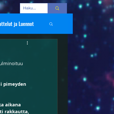
ttelut ja Luennot
kulminoituu 
mat
Kuvat
li pimeyden 
ka aikana 
i rakkautta, 