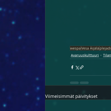
wespa
Vesa Äijälä
plejadi
Avaruuskulttuuri
Tila
Viimeisimmät päivitykset