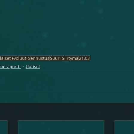
laiset
evoluutio
ennustus
Suuri Siirtymä
21.03
nneraportti
Uutiset