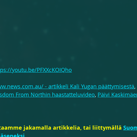
tps://youtu.be/PFXXcKOIQho
ww.news.com.au/ - artikkeli Kali Yugan päättymisestä
, 
sdom From Northin haastatteluvideo
, 
Päivi Kaskimäe
aamme jakamalla artikkelia, tai liittymällä 
Suo
jäseneksi
. 