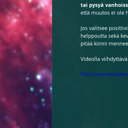
tai pysyä vanhois
että muutos ei ole 
Jos valitsee positii
helppoutta sekä kevy
pitää kiinni mennee
Videolla viihdyttäv
https://www.youtube