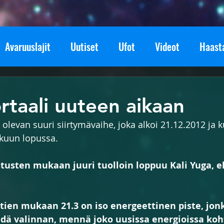
Avaruuslajit
Uutiset
Ufot
Videot
Haasta
set
Tiede ja Teknologia
Todisteet
Historia
ortaali uuteen aikaan
 olevan suuri siirtymävaihe, joka alkoi 21.12.2012 ja 
Avaruus
Kanavoinnit
SGL tiedottaa
Tapahtu
 kuun lopussa.
stusten mukaan juuri tuolloin loppuu Kali Yuga, e
stien mukaan 21.3 on iso energeettinen piste, jon
hdä valinnan, mennä joko uusissa energioissa koht