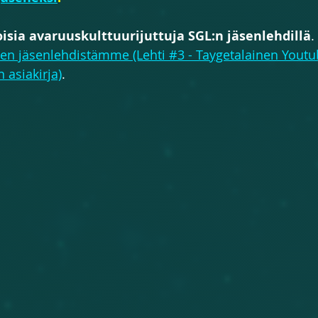
isia avaruuskulttuurijuttuja SGL:n jäsenlehdillä
.
den jäsenlehdistämme (Lehti #3 - Taygetalainen Youtu
 asiakirja)
.