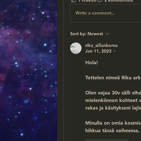
1 reaktio
2 kommenttia
Write a comment...
Sort by:
Newest
riku_sillankorva
Jan 11, 2023
•
Hola!
Tottelen nimeä Riku arki
Olen vajaa 30v sälli vih
mielenkiinnon kohteet va
rakas ja käsitykseni la
Minulla on omia kosmisi
hihkua tässä vaiheessa,