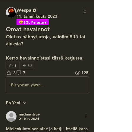
Wespa
11. tammikuuta 2023
SGL Perustaja
Omat havainnot
Oletko nähnyt ufoja, valoilmiöitä tai 
aluksia?
Kerro havainnoistasi tässä ketjussa.
3
3
7
125
Bir yorum yazın...
En Yeni
madmantrue
21 Kas 2024
Mielenkiintoinen aihe ja ketju. Itsellä kans 