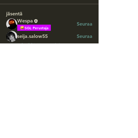
jäsentä
Wespa
Seuraa
SGL Perustaja
seija.salow55
Seuraa
Näytä kaikki jäsenet (2)
Someryhmämme, tutustu
samanhenkisiin <3
Liity sähköpostilistallemme ja saat