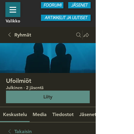
FOORUMI
JÄSENET
ARTIKKELIT JA UUTISET
Valikko
Ryhmät
Ufoilmiöt
Julkinen
·
2 jäsentä
Liity
Keskustelu
Media
Tiedostot
Jäsenet
Takaisin