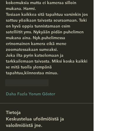
kokemuksia mutta ei kameraa silloin 
mukana. Harmi.
Tosiaan kaikkea sitä tapahtuu varsinkin jos 
sattuu yöaikaan taivasta seuraamaan. Toki 
on hyvä oppia tunnistamaan esim 
satelliitit yms. Nykyään pidän puhelimen 
mukana aina. Nyk.puhelimessa 
erinomainen kamera eikä mene 
zoomatessakaan sumeaksi. 
Joka ilta pyrin katselemaan ja 
tarkkailemaan taivasta. Miksi koska kaikki 
se mitä tuolla ylempänä 
tapahtuu,kiinnostaa minua.
Beğen
Yanıtla
Daha Fazla Yorum Göster
Tietoja
Keskustelua ufoilmiöistä ja
valoilmiöistä jne.