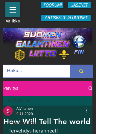
FOORUMI
JÄSENET
ARTIKKELIT JA UUTISET
Valikko
Päivitys
All Posts
A.Viitanen
All Posts
9.11.2020
How Will Tell The world
Avaruuskulttuuri
Tervehdys heränneet!
Avaruuslajit