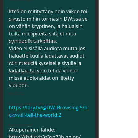
Uutiset
Itteä on mitityttäny noin viikon toi 
sivusto mihin törmäsin DW:ssä se 
Ufot
on vähän kryptinen, ja haluaisin 
Videot
teiltä mielipiteitä siitä et mitä 
symboolit tarkoittaa. 
Haastattelut ja Luennot
Video ei sisällä audiota mutta jos 
Tilanneraportti
haluatte kuulla ladattavat audiot 
Kokemukset
niin menkää kyseiselle sivulle ja 
ladatkaa tai voin tehdä videon 
Tiede ja Teknologia
missä audioraidat on liitetty 
Todisteet
videoon.
Historia
Salaisuudet ja Mysteerit
https://lbry.tv/@DW_Browsing:5/h
Avaruus
ow-will-tell-the-world:2
Kanavoinnit
Alkuperäinen lähde:
SGL tiedottaa
http://rjzdqt4z3z3xo73h.onion/