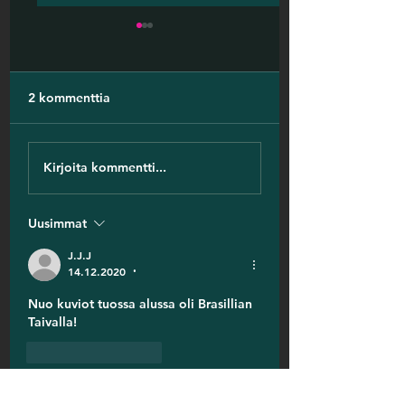
2 kommenttia
Suomalaisella Marjalla
Kosminen
Kirjoita kommentti...
on avaruusolentojen
Puistokokoontum
implantti kehossa
La 18.07.2026 Tu
Uusimmat
J.J.J
14.12.2020
•
Nuo kuviot tuossa alussa oli Brasillian 
Taivalla!
Tykkää
vastaus
Wespa