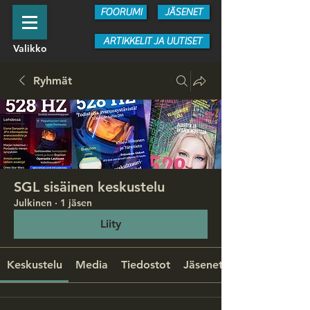
FOORUMI
JÄSENET
ARTIKKELIT JA UUTISET
Valikko
Ryhmät
SGL sisäinen keskustelu
Julkinen
·
1 jäsen
Liity
Keskustelu
Media
Tiedostot
Jäsenet