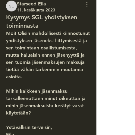
Starseed Eila
Starseed Eila
11. kesäkuuta 2023
Kysymys SGL yhdistyksen
toiminnasta
Moi! Olisin mahdollisesti kiinnostunut 
yhdistyksen jäseneksi liittymisestä ja 
sen toimintaan osallistumisesta, 
mutta haluaisin ennen jäsenyyttä ja 
sen tuomia jäsenmaksujen maksuja 
tietää vähän tarkemmin muutamia 
asioita.
Mihin kaikkeen jäsenmaksu 
tarkalleenottaen minut oikeuttaa ja 
mihin jäsenmaksuista kerätyt varat 
käytetään?
Ystävällisin terveisin,
Eila