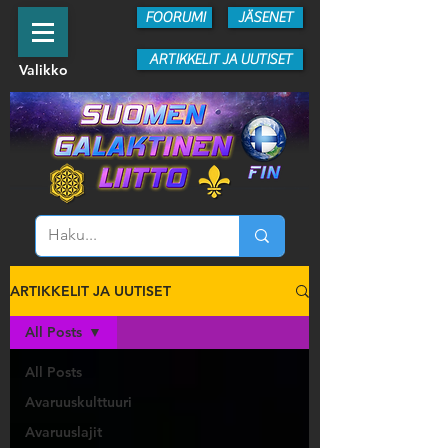
FOORUMI
JÄSENET
ARTIKKELIT JA UUTISET
Valikko
ARTIKKELIT JA UUTISET
All Posts
All Posts
Avaruuskulttuuri
Avaruuslajit