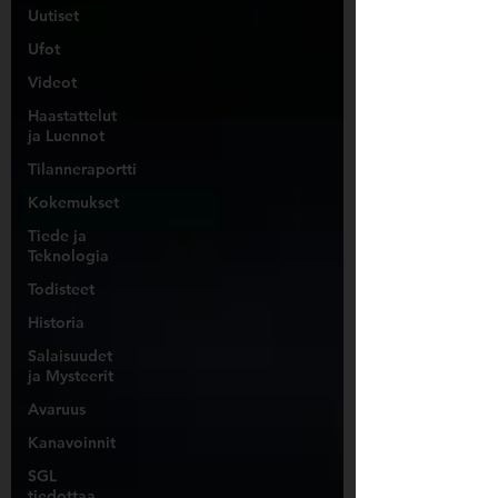
Uutiset
Ufot
Videot
Haastattelut
ja Luennot
Tilanneraportti
Kokemukset
Tiede ja
Teknologia
Todisteet
Historia
Salaisuudet
ja Mysteerit
Avaruus
Kanavoinnit
SGL
tiedottaa