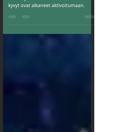
Tässä ajassa Tähteläisten muistot sekä
kyvyt ovat alkaneet aktivoitumaan.