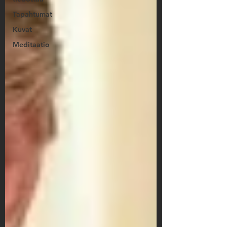
Tapahtumat
Kuvat
Meditaatio