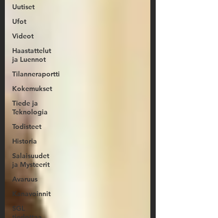
Uutiset
Ufot
Videot
Haastattelut
ja Luennot
Tilanneraportti
Kokemukset
Tiede ja
Teknologia
Todisteet
Historia
Salaisuudet
ja Mysteerit
Avaruus
Kanavoinnit
SGL
tiedottaa