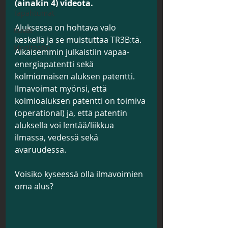
(ainakin 4) videota.
Tapahtumat
Aluksessa on hohtava valo 
Kuvat
keskellä ja se muistuttaa TR3B:tä. 
Meditaatio
Aikaisemmin julkaistiin vapaa-
energiapatentti sekä 
kolmiomaisen aluksen patentti. 
Ilmavoimat myönsi, että 
kolmioaluksen patentti on toimiva 
(operational) ja, että patentin 
aluksella voi lentää/liikkua 
ilmassa, vedessä sekä 
avaruudessa.
Voisiko kyseessä olla ilmavoimien 
oma alus?