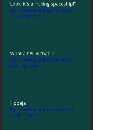
"Look, it's a f*cking spaceship!"
https://www.youtube.com/watch?
v=CyzGFZdVY1U
"What a h*ll is that..."
https://www.youtube.com/watch?
v=RbTPn2KPAX4
Klippejä
https://www.youtube.com/watch?
v=cc6PUDhf0-Y