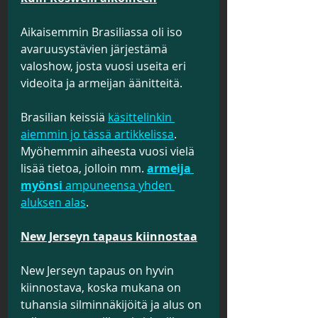
Aikaisemmin Brasiliassa oli iso 
avaruusystävien järjestämä 
valoshow, josta vuosi useita eri 
videoita ja armeijan äänitteitä.
Brasilian keissiä 
käsittelinkin 
aiemmin jo tässä artikkelissa
. 
Myöhemmin aiheesta vuosi vielä 
lisää tietoa, jolloin mm.
armeija 
myönsi
 ampuneensa yhden 
aluksen alas
.
New Jerseyn tapaus kiinnostaa
New Jerseyn tapaus on hyvin 
kiinnostava, koska mukana on 
tuhansia silminnäkijöitä ja alus on 