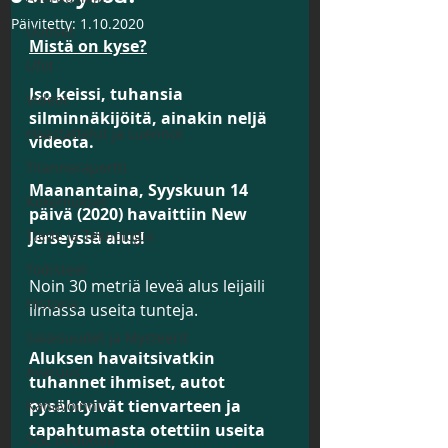
Päivitetty:
1.10.2020
Uutiset
Mistä on kyse?
Ufot
Iso keissi, tuhansia 
Videot
silminnäkijöitä, ainakin neljä 
Haastattelut ja Luennot
videota.
Tilanneraportti
Maanantaina, Syyskuun 14 
Kokemukset
päivä (2020) havaittiin New 
Tiede ja Teknologia
Jerseyssä alus!
Todisteet
Noin 30 metriä leveä alus leijaili 
Historia
ilmassa useita tunteja.
Salaisuudet ja Mysteerit
Aluksen havaitsivatkin 
Avaruus
tuhannet ihmiset, autot 
pysähtyivät tienvarteen ja 
Kanavoinnit
tapahtumasta otettiin useita 
SGL tiedottaa