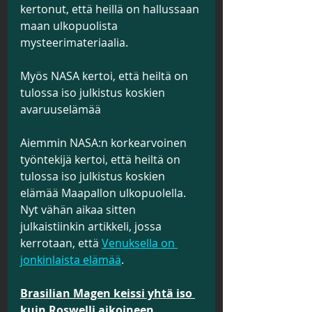
kertonut, että heillä on hallussaan 
maan ulkopuolista 
mysteerimateriaalia.
Myös NASA kertoi, että heiltä on 
tulossa iso julkistus koskien 
avaruuselämää
Aiemmin NASA:n korkearvoinen 
työntekijä kertoi, että heiltä on 
tulossa iso julkistus koskien 
elämää Maapallon ulkopuolella. 
Nyt vähän aikaa sitten 
julkaistiinkin artikkeli, jossa 
kerrotaan, että 
Venuksella on 
jonkinlaista elämää
.
Brasilian Magen keissi yhtä iso 
kuin Roswelli aikoineen