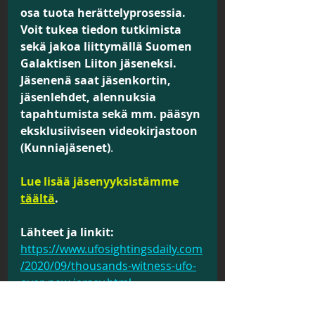
osa tuota herättelyprosessia. 
Voit tukea tiedon tutkimista 
sekä jakoa liittymällä Suomen 
Galaktisen Liiton jäseneksi. 
Jäsenenä saat jäsenkortin, 
jäsenlehdet, alennuksia 
tapahtumista sekä mm. pääsyn 
eksklusiiviseen videokirjastoon 
(Kunniajäsenet)
.
Lue lisää jäsenyyksistämme 
täältä
.
Lähteet ja linkit:
https://www.ufosightingsdaily.com
/2020/09/thousands-witness-ufo-
over-new-jersey.html
https://www.suomengalaktinenliitt