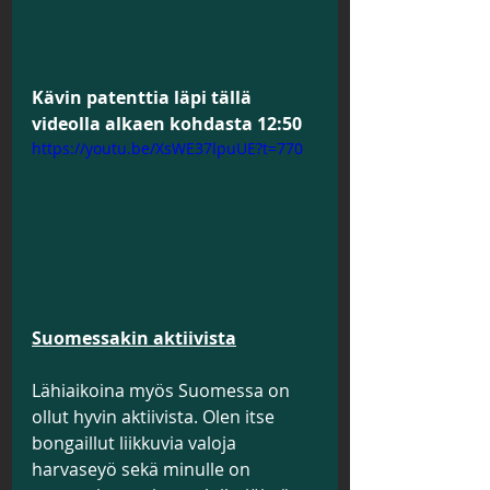
Kävin patenttia läpi tällä 
videolla alkaen kohdasta 12:50
https://youtu.be/XsWE37lpuUE?t=770
Suomessakin aktiivista
Lähiaikoina myös Suomessa on 
ollut hyvin aktiivista. Olen itse 
bongaillut liikkuvia valoja 
harvaseyö sekä minulle on 