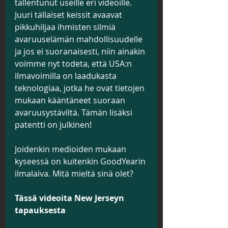
tallentunut useille eri videoille. 
Juuri tällaiset keissit avaavat 
pikkuhiljaa ihmisten silmiä 
avaruuselämän mahdollisuudelle 
ja jos ei suoranaisesti, niin ainakin 
voimme nyt todeta, että USA:n 
ilmavoimilla on laadukasta 
teknologiaa, jotka he ovat tietojen 
mukaan kääntäneet suoraan 
avaruusystäviltä. Tämän lisäksi 
patentti on julkinen! 
Joidenkin medioiden mukaan 
kyseessä on kuitenkin GoodYearin 
ilmalaiva. Mitä mieltä sinä olet?
Tässä videoita New Jerseyn 
tapauksesta