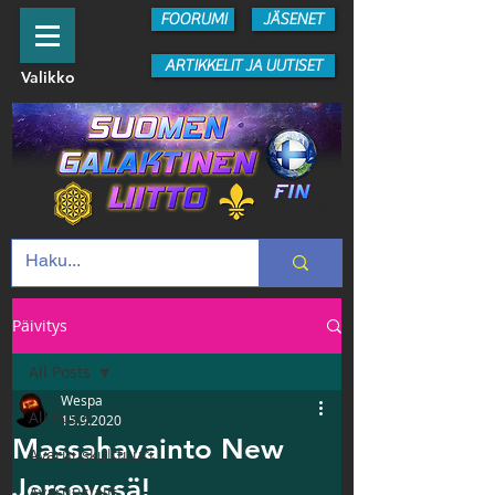
FOORUMI
JÄSENET
ARTIKKELIT JA UUTISET
Valikko
Päivitys
All Posts
Wespa
All Posts
15.9.2020
Massahavainto New
Avaruuskulttuuri
Jerseyssä!
Avaruuslajit