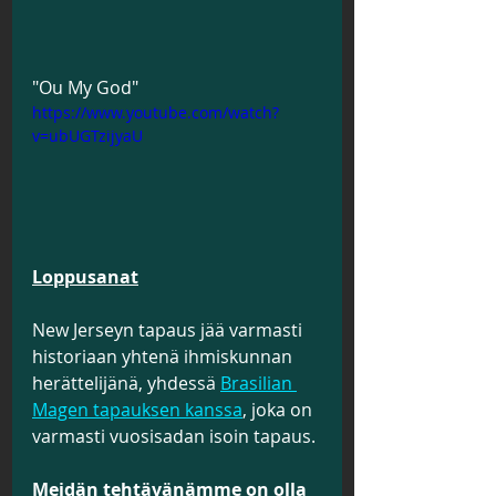
"Ou My God"
https://www.youtube.com/watch?
v=ubUGTzijyaU
Loppusanat
New Jerseyn tapaus jää varmasti 
historiaan yhtenä ihmiskunnan 
herättelijänä, yhdessä 
Brasilian 
Magen tapauksen kanssa
, joka on 
varmasti vuosisadan isoin tapaus.
Meidän tehtävänämme on olla 